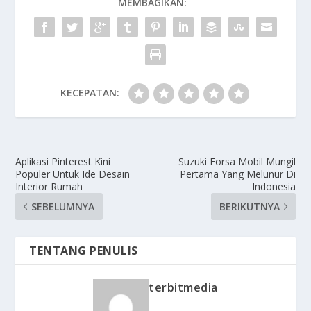
MEMBAGIKAN:
KECEPATAN:
Aplikasi Pinterest Kini
Suzuki Forsa Mobil Mungil
Populer Untuk Ide Desain
Pertama Yang Melunur Di
Interior Rumah
Indonesia
SEBELUMNYA
BERIKUTNYA
TENTANG PENULIS
terbitmedia