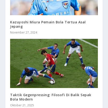
Kazuyoshi Miura Pemain Bola Tertua Asal
Jepang
November 27, 2024
Taktik Gegenpressing: Filosofi Di Balik Sepak
Bola Modern
Oktober 21, 2025