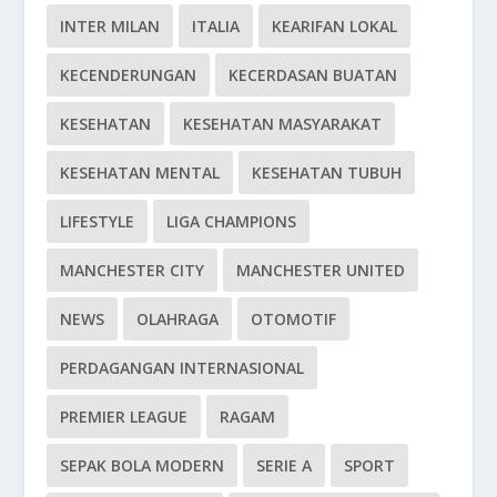
INTER MILAN
ITALIA
KEARIFAN LOKAL
KECENDERUNGAN
KECERDASAN BUATAN
KESEHATAN
KESEHATAN MASYARAKAT
KESEHATAN MENTAL
KESEHATAN TUBUH
LIFESTYLE
LIGA CHAMPIONS
MANCHESTER CITY
MANCHESTER UNITED
NEWS
OLAHRAGA
OTOMOTIF
PERDAGANGAN INTERNASIONAL
PREMIER LEAGUE
RAGAM
SEPAK BOLA MODERN
SERIE A
SPORT