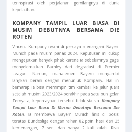
terinspirasi oleh perjalanan gemilangnya di dunia
kepelatihan.
KOMPANY TAMPIL LUAR BIASA DI
MUSIM DEBUTNYA BERSAMA DIE
ROTEN
Vincent Kompany resmi di percaya menangani Bayern
Munich pada musim panas 2024. Keputusan ini cukup
mengejutkan banyak pihak karena ia sebelumnya gagal
menyelematkan Burnley dari degradasi di Premier
League. Namun, manajemen Bayern mengambil
langkah berani dengan menunjuk Kompany. Hal ini
berharap ia bisa memimpin tim kembali ke jalur juara
setelah musim 2023/2024 berakhir pada satu pun gelar.
Ternyata, kepercayaan tersebut tidak sia-sia.
Kompany
Tampil Luar Biasa Di Musim Debutnya Bersama Die
Roten
. Ia membawa Bayern Munich finis di posisi
teratas Bundesliga dengan raihan 82 poin, hasil dari 25
kemenangan, 7 seri, dan hanya 2 kali kalah. Rival