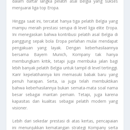
dalam daftar langka pelatih asal Belgia yang sukses
menjuarai liga top Eropa.
Hingga saat ini, tercatat hanya tiga pelatih Belgia yang
mampu meraih prestasi serupa di level liga elite Eropa.
Ini menegaskan bahwa kontribusi pelatih asal Belgia di
panggung sepak bola Eropa perlahan mulai mendapat
pengakuan yang layak. Dengan keberhasilaannya
bersama Bayern Munich, Kompany tak hanya
membungkam kritik, tetapi juga membuka jalan bagi
lebih banyak pelatih Belgia untuk tampil di level tertinggi.
Karir kepelatihannya kini memasuki babak baru yang
penuh harapan. Serta, ia juga telah membuktikan
bahwa keberhasilannya bukan semata-mata soal nama
besar sebagai mantan pemain. Tetapi, juga karena
kapasitas dan kualitas sebagai pelatih modern yang
visioner.
Lebih dari sekedar prestasi di atas kertas, pencapaian
ini menunjukkan kematangan strategi Kompany serta