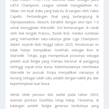
UEFA Champions League setelah mengalahkan AC
Milan, tim kuat Italia yang kala itu di tangani oleh Fabio
Capello. Pertandingan final yang berlangsung di
Olympiastadion, Munich, berakhir dengan skor tipis 1-0
untuk keunggulan Marseille. Gol kemenangan di cetak
oleh bek tengah Prancis, Basile Boli, melalui sundulan
yang memastikan satu-satunya gelar Liga Champions
dalam sejarah klub hingga tahun 2025. Kesuksesan ini
tidak hanya menjadikan Goethals sebagai ikon di
Marseille. Tetapi, juga memperkuat posisinya sebagai
pelatih asal Belgia yang mampu bersinar di panggung
tertinggi sepak bola dunia. Keberhasilannya membawa
Marseille ke puncak Eropa menjadikan namanya di
kenang sebagai salah satu pelatih dengan taktik jitu dan
kepemimpinan luar biasa.
Meski telah pensiun dan wafat pada tahun 2004,
warisan prestasi Goethlas tetap hidup. Terutama, di
kalangan pelatih Belgia generasi berikutnya yang