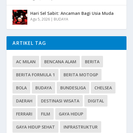
Hari Sel Sabit: Ancaman Bagi Usia Muda
Agu 5, 2026
|
BUDAYA
ARTIKEL TAG
AC MILAN
BENCANA ALAM
BERITA
BERITA FORMULA 1
BERITA MOTOGP
BOLA
BUDAYA
BUNDESLIGA
CHELSEA
DAERAH
DESTINASI WISATA
DIGITAL
FERRARI
FILM
GAYA HIDUP
GAYA HIDUP SEHAT
INFRASTRUKTUR