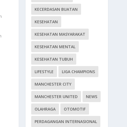
KECERDASAN BUATAN
n
KESEHATAN
KESEHATAN MASYARAKAT
n
KESEHATAN MENTAL
a
KESEHATAN TUBUH
LIFESTYLE
LIGA CHAMPIONS
MANCHESTER CITY
MANCHESTER UNITED
NEWS
OLAHRAGA
OTOMOTIF
PERDAGANGAN INTERNASIONAL