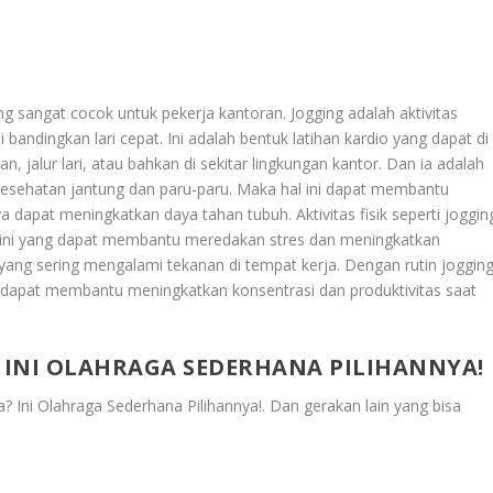
ng sangat cocok untuk pekerja kantoran. Jogging adalah aktivitas
i bandingkan lari cepat. Ini adalah bentuk latihan kardio yang dapat di
, jalur lari, atau bahkan di sekitar lingkungan kantor. Dan ia adalah
 kesehatan jantung dan paru-paru. Maka hal ini dapat membantu
a dapat meningkatkan daya tahan tubuh. Aktivitas fisik seperti joggin
 ini yang dapat membantu meredakan stres dan meningkatkan
 yang sering mengalami tekanan di tempat kerja. Dengan rutin jogging
a dapat membantu meningkatkan konsentrasi dan produktivitas saat
? INI OLAHRAGA SEDERHANA PILIHANNYA!
? Ini Olahraga Sederhana Pilihannya!
. Dan gerakan lain yang bisa