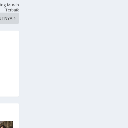
ming Murah
Terbaik
UTNYA