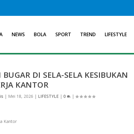
A
NEWS
BOLA
SPORT
TREND
LIFESTYLE
N BUGAR DI SELA-SELA KESIBUKAN
ERJA KANTOR
is
|
Mei 18, 2026
|
LIFESTYLE
|
0
|