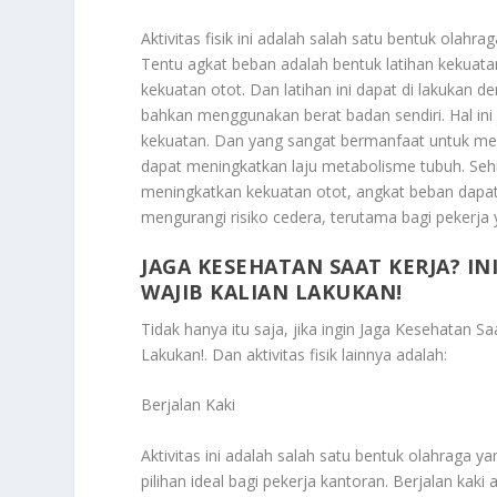
Aktivitas fisik ini adalah salah satu bentuk ola
Tentu agkat beban adalah bentuk latihan kekua
kekuatan otot. Dan latihan ini dapat di lakukan de
bahkan menggunakan berat badan sendiri. Hal ini 
kekuatan. Dan yang sangat bermanfaat untuk menj
dapat meningkatkan laju metabolisme tubuh. Seh
meningkatkan kekuatan otot, angkat beban dap
mengurangi risiko cedera, terutama bagi pekerja
JAGA KESEHATAN SAAT KERJA? I
WAJIB KALIAN LAKUKAN!
Tidak hanya itu saja, jika ingin
Jaga Kesehatan Saa
Lakukan!
. Dan aktivitas fisik lainnya adalah:
Berjalan Kaki
Aktivitas ini adalah salah satu bentuk olahraga 
pilihan ideal bagi pekerja kantoran. Berjalan kak