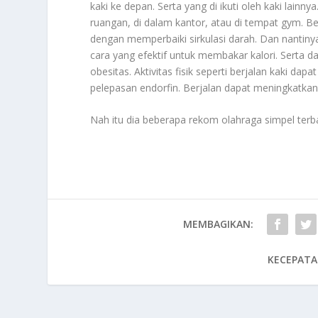
kaki ke depan. Serta yang di ikuti oleh kaki lainnya.
ruangan, di dalam kantor, atau di tempat gym. B
dengan memperbaiki sirkulasi darah. Dan nantinya
cara yang efektif untuk membakar kalori. Serta
obesitas. Aktivitas fisik seperti berjalan kaki 
pelepasan endorfin. Berjalan dapat meningkatkan 
Nah itu dia beberapa rekom olahraga simpel terb
MEMBAGIKAN:
KECEPATA