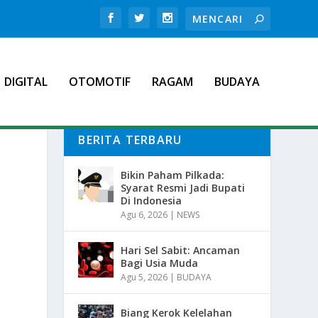
DIGITAL
OTOMOTIF
RAGAM
BUDAYA
BERITA TERBARU
Bikin Paham Pilkada:
Syarat Resmi Jadi Bupati
Di Indonesia
Agu 6, 2026
|
NEWS
Hari Sel Sabit: Ancaman
Bagi Usia Muda
Agu 5, 2026
|
BUDAYA
Biang Kerok Kelelahan