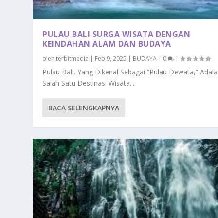
PULAU BALI SURGA WISATA DENGAN
KEINDAHAN ALAM DAN BUDAYA
oleh
terbitmedia
|
Feb 9, 2025
|
BUDAYA
|
0
|
Pulau Bali, Yang Dikenal Sebagai “Pulau Dewata,” Adal
Salah Satu Destinasi Wisata...
BACA SELENGKAPNYA