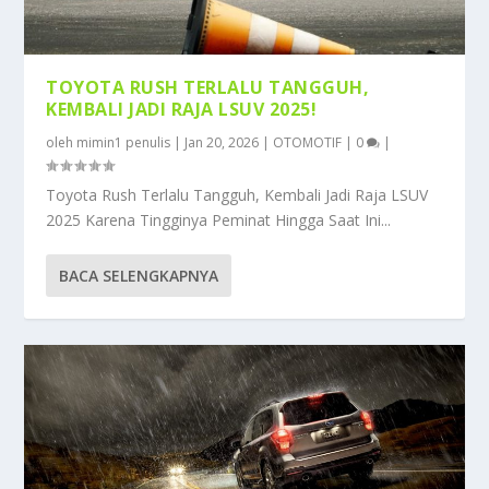
TOYOTA RUSH TERLALU TANGGUH,
KEMBALI JADI RAJA LSUV 2025!
oleh
mimin1 penulis
|
Jan 20, 2026
|
OTOMOTIF
|
0
|
Toyota Rush Terlalu Tangguh, Kembali Jadi Raja LSUV
2025 Karena Tingginya Peminat Hingga Saat Ini...
BACA SELENGKAPNYA