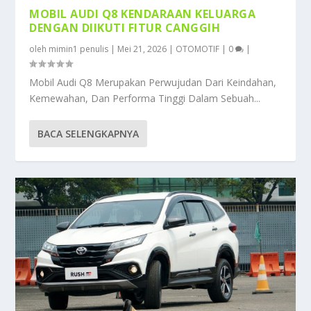
MOBIL AUDI Q8 KENDARAAN KELUARGA
DENGAN DIIKUTI FITUR CANGGIH
oleh
mimin1 penulis
|
Mei 21, 2026
|
OTOMOTIF
|
0
|
Mobil Audi Q8 Merupakan Perwujudan Dari Keindahan,
Kemewahan, Dan Performa Tinggi Dalam Sebuah...
BACA SELENGKAPNYA