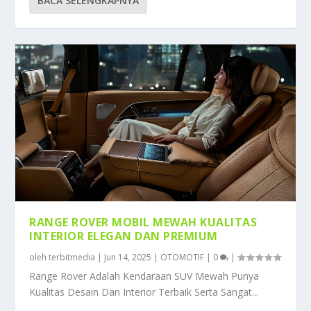
BACA SELENGKAPNYA
RANGE ROVER MOBIL MEWAH KUALITAS
INTERIOR ELEGAN DAN PREMIUM
oleh
terbitmedia
|
Jun 14, 2025
|
OTOMOTIF
|
0
|
Range Rover Adalah Kendaraan SUV Mewah Punya
Kualitas Desain Dan Interior Terbaik Serta Sangat...