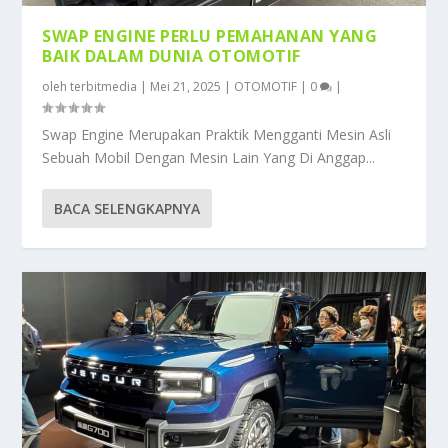
SWAP ENGINE PERLU PEMAHANAN YANG
BAIK DALAM DUNIA OTOMOTIF
oleh
terbitmedia
|
Mei 21, 2025
|
OTOMOTIF
|
0
|
Swap Engine Merupakan Praktik Mengganti Mesin Asli
Sebuah Mobil Dengan Mesin Lain Yang Di Anggap...
BACA SELENGKAPNYA