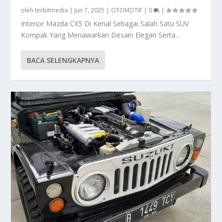
oleh
terbitmedia
|
Jun 7, 2025
|
OTOMOTIF
|
0
|
Interior Mazda CX5 Di Kenal Sebagai Salah Satu SUV
Kompak Yang Menawarkan Desain Elegan Serta...
BACA SELENGKAPNYA