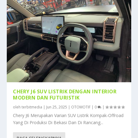
CHERY J6 SUV LISTRIK DENGAN INTERIOR
MODERN DAN FUTURISTIK
oleh
terbitmedia
|
Jun 25, 2025
|
OTOMOTIF
|
0
|
Chery J6 Merupakan Varian SUV Listrik Kompak‑Offroad
Yang Di Produksi Di Bekasi Dan Di Rancang...