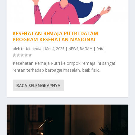
KESEHATAN REMAJA PUTRI DALAM
PROGRAM KESEHATAN NASIONAL
oleh
terbitmedia
|
Mei 4, 2025
|
NEWS
,
RAGAM
|
0
|
Kesehatan Remaja Putri kelompok remaja ini sangat
rentan terhadap berbagai masalah, baik fisik...
BACA SELENGKAPNYA