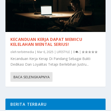
KECANDUAN KERJA DAPAT MEMICU
KELELAHAN MENTAL SERIUS!
oleh
terbitmedia
|
Mar 6, 2025
|
LIFESTYLE
|
0
|
Kecanduan Kerja Kerap Di Pandang Sebagai Bukti
Dedikasi Dan Loyalitas Tetapi Berlebihan Justru...
BACA SELENGKAPNYA
BERITA TERBARU