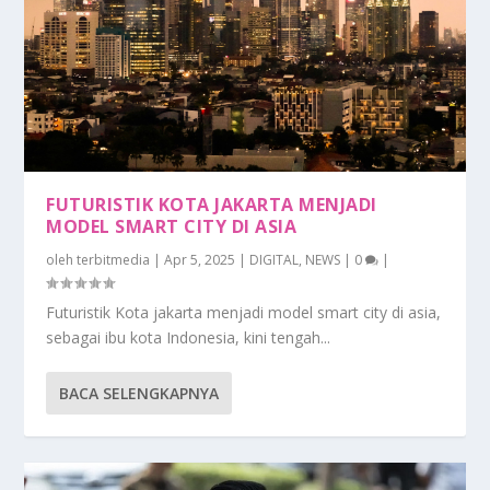
FUTURISTIK KOTA JAKARTA MENJADI
MODEL SMART CITY DI ASIA
oleh
terbitmedia
|
Apr 5, 2025
|
DIGITAL
,
NEWS
|
0
|
Futuristik Kota jakarta menjadi model smart city di asia,
sebagai ibu kota Indonesia, kini tengah...
BACA SELENGKAPNYA