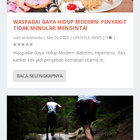
WASPADAI GAYA HIDUP MODERN: PENYAKIT
TIDAK MENULAR MENGINTAI
oleh
terbitmedia
|
Mei 26, 2025
|
LIFESTYLE
,
NEWS
|
0
|
Waspadai Gaya Hidup Modern diabetes, hipertensi, dan
kanker kini jadi penyebab kematian utama di...
BACA SELENGKAPNYA