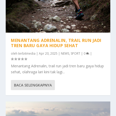
MENANTANG ADRENALIN, TRAIL RUN JADI
TREN BARU GAYA HIDUP SEHAT
oleh
terbitmedia
|
Apr 20, 2025
|
NEWS
,
SPORT
|
0
|
Menantang Adrenalin, trail run jadi tren baru gaya hidup
sehat, olahraga lari kini tak lagi...
BACA SELENGKAPNYA