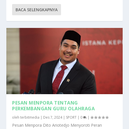
BACA SELENGKAPNYA
PESAN MENPORA TENTANG
PERKEMBANGAN GURU OLAHRAGA
oleh
terbitmedia
|
Des 7, 2024
|
SPORT
|
0
|
Pesan Menpora Dito Ariotedjo Menyoroti Peran