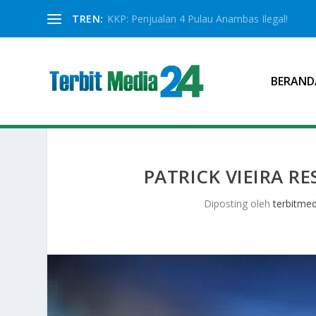
TREN:
KKP: Penjualan 4 Pulau Anambas Ilegal!
BERAND
PATRICK VIEIRA R
Diposting oleh
terbitmed