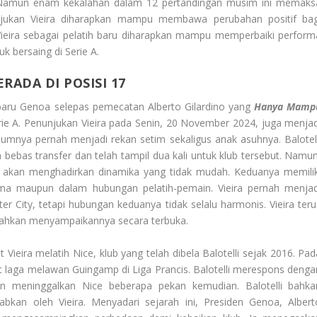
. Namun enam kekalahan dalam 12 pertandingan musim ini memaks
jukan Vieira diharapkan mampu membawa perubahan positif bag
ieira sebagai pelatih baru diharapkan mampu memperbaiki perform
k bersaing di Serie A.
ADA DI POSISI 17
h baru Genoa selepas pemecatan Alberto Gilardino yang
Hanya Mamp
ie A. Penunjukan Vieira pada Senin, 20 November 2024, juga menjad
umnya pernah menjadi rekan setim sekaligus anak asuhnya. Balotell
ebas transfer dan telah tampil dua kali untuk klub tersebut. Namun
alir akan menghadirkan dinamika yang tidak mudah. Keduanya memilik
sama maupun dalam hubungan pelatih-pemain. Vieira pernah menjad
ter City, tetapi hubungan keduanya tidak selalu harmonis. Vieira teru
in, bahkan menyampaikannya secara terbuka.
eira melatih Nice, klub yang telah dibela Balotelli sejak 2016. Pad
saat laga melawan Guingamp di Liga Prancis. Balotelli merespons denga
n meninggalkan Nice beberapa pekan kemudian. Balotelli bahka
bkan oleh Vieira. Menyadari sejarah ini, Presiden Genoa, Albert