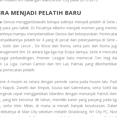
IRA MENJADI PELATIH BARU
ru
Genoa menggarisbawahi betapa sulitnya menjadi pelatih di Serie 
bagi para juru taktik. Di Pecatnya Alberto menjadi momen yang memic
ggantinya mampu menyelamatkan Genoa dari keterpurukan. Pemecata
njadikannya pelatih ke 4 yang di pecat dari pekerjaannya di Serie 
, Gotti dari Lecce , De Rossi dari Roma, serta Juric dari Roma jug
agement tim. Di antara liga-liga top Eropa lainnya, Serie A mencata
ebagai perbandingan, Premier League baru memecat Ten Hag dar
i La Liga, cuman Carrion dari tim Las Palmas yang diberhentikan
a pemecatan pelatih.
Serie A musim ini setara dengan periode sama pada musim lalu. Pad
Napoli, Zanetti dari Empoli, Sousa dari Salernitana, serta Sottil dar
ergerak cepat menggantikan Gilardino dengan menunjuk Patrick Vieir
, yang kini berumur 48 tahun, memiliki karier yang panjang pada lig
an, serta Inter Milan, di mana ia meraih banyak kesuksesan. Dala
i debutnya di Man City sebelum melatih Strasbourg, NY City FC, Nice