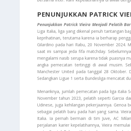
PENUNJUKKAN PATRICK VIE
Penunjukkan Patrick Vieira Menjadi Pelatih Ba
Liga Italia, liga yang dikenal penuh tantangan 
keprihatinan, terutama karena ia berharap pen
Gilardino pada hari Rabu, 20 November 2024. Me
saat ini sampai jeda fifa matchday. Sebelumnya
mengalami nasib serupa karena tidak puasnya man
angka pemecatan tertinggi di awal musim. S
Manchester United pada tanggal 28 Oktober. D
Sedangkan Ligue 1 serta Bundesliga mencatat du
Menariknya, jumlah pemecatan pada liga italia 
November tahun 2023, pelatih seperti Garcia dari 
Udinese, juga kehilangan pekerjaannya. Genoa b
sebagai pelatih baru pada hari yang sama. Vieira
Italia. Ia pernah bermain di tim Juve, AC Mil
perjalanan karier kepelatihannya, Vieira memula