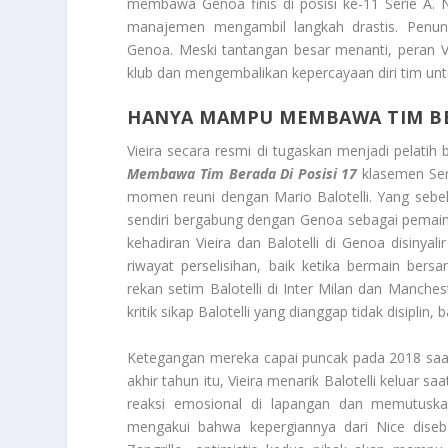
membawa Genoa finis di posisi ke-11 Serie A
manajemen mengambil langkah drastis. Penun
Genoa. Meski tantangan besar menanti, peran V
klub dan mengembalikan kepercayaan diri tim untu
HANYA MAMPU MEMBAWA TIM BER
Vieira secara resmi di tugaskan menjadi pelati
Membawa Tim Berada Di Posisi 17
klasemen Ser
momen reuni dengan Mario Balotelli. Yang sebel
sendiri bergabung dengan Genoa sebagai pemain b
kehadiran Vieira dan Balotelli di Genoa disiny
riwayat perselisihan, baik ketika bermain ber
rekan setim Balotelli di Inter Milan dan Manches
kritik sikap Balotelli yang dianggap tidak disipl
Ketegangan mereka capai puncak pada 2018 saat Vi
akhir tahun itu, Vieira menarik Balotelli keluar 
reaksi emosional di lapangan dan memutuska
mengakui bahwa kepergiannya dari Nice diseba