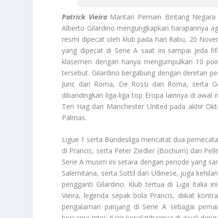
Patrick Vieira
Mantan Pemain Bintang Negara F
Alberto Gilardino mengungkapkan harapannya a
resmi dipecat oleh klub pada hari Rabu, 20 Novem
yang dipecat di Serie A saat ini sampai jeda 
klasemen dengan hanya mengumpulkan 10 poi
tersebut. Gilardino bergabung dengan deretan pela
Juric dari Roma, De Rossi dari Roma, serta Go
dibandingkan liga-liga top Eropa lainnya di awa
Ten Hag dari Manchester United pada akhir Okt
Palmas.
Ligue 1 serta Bundesliga mencatat dua pemecatan,
di Prancis, serta Peter Ziedler (Bochum) dan Pe
Serie A musim ini setara dengan periode yang sama
Salernitana, serta Sottil dari Udinese, juga keh
pengganti Gilardino. Klub tertua di Liga Italia 
Vieira, legenda sepak bola Prancis, diikat kontr
pengalaman panjang di Serie A sebagai pemain
bersama Inter. Karir kepelatihannya di awali de