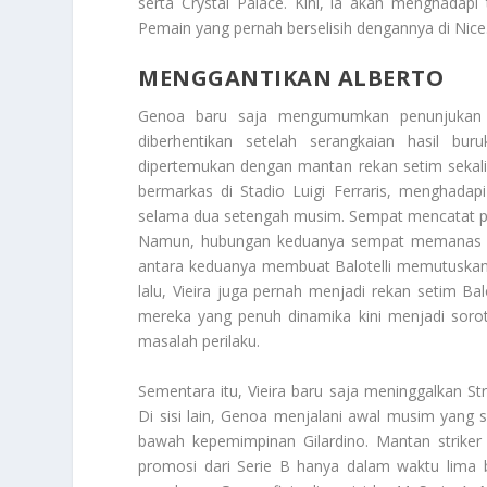
serta Crystal Palace. Kini, ia akan menghadap
Pemain yang pernah berselisih dengannya di Nice
MENGGANTIKAN ALBERTO
Genoa baru saja mengumumkan penunjukan Pa
diberhentikan setelah serangkaian hasil bur
dipertemukan dengan mantan rekan setim sekalig
bermarkas di Stadio Luigi Ferraris, menghadap
selama dua setengah musim. Sempat mencatat pr
Namun, hubungan keduanya sempat memanas saat
antara keduanya membuat Balotelli memutuskan p
lalu, Vieira juga pernah menjadi rekan setim 
mereka yang penuh dinamika kini menjadi sorot
masalah perilaku.
Sementara itu, Vieira baru saja meninggalkan 
Di sisi lain, Genoa menjalani awal musim yang 
bawah kepemimpinan Gilardino. Mantan strike
promosi dari Serie B hanya dalam waktu lima b