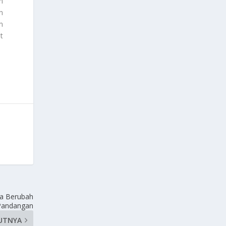
n
n
n
t
la Berubah
Pandangan
UTNYA