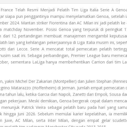
rance Telah Resmi Menjadi Pelatih Tim Liga Italia Serie A Genoa
gar siapa pun penggantinya mampu menyelamatkan Genoa, setelah i
ber 2024. Mantan striker Fiorentina dan AC Milan ini jadi pelatih ke 
fifa matchday November. Posisi Genoa yang terpuruk di peringkat 1
n dari 12 pertandingan membuat manajemen mengambil keputusa
tih lain yang kehilangan pekerjaannya di Liga Italia musim ini, sepert
tti dari Lecce. Serie A mencatat total pemecatan pelatih tertingg
l musim saat ini. Sebagai perbandingan, Premier League baru memeca
ober, sementara LaLiga hanya memberhentikan Carrion dari tim La
 yakni Michel Der Zakarian (Montpellier) dan Julien Stephan (Rennes
llegrino Matarazzo (Hoffenheim) di Jerman. Jumlah empat pemecatan d
 tahun lalu, ketika Garcia dari Napoli, Zanetti dari Empoli, Sousa dar
ilangan pekerjaan. Meski demikian, Genoa bergerak cepat dalam mencar
ini menunjuk Patrick Vieira sebagai pelatih baru pada hari yang sama
ak hingga Juni 2026. Sebelum memulai karier kepelatihan, ia memilik
 Juve, AC Milan, serta Inter Milan, dengan empat gelar scudett
ngan melatih tim cadangan Manchester City pada 2013-2015.