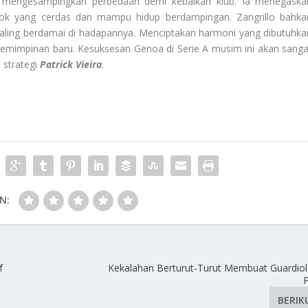
u mengesampingkan perbedaan demi kebaikan klub. Ia menegaska
osok yang cerdas dan mampu hidup berdampingan. Zangrillo bahka
ling berdamai di hadapannya. Menciptakan harmoni yang dibutuhka
mimpinan baru. Kesuksesan Genoa di Serie A musim ini akan sanga
strategi
Patrick Vieira
.
N:
f
Kekalahan Berturut-Turut Membuat Guardio
BERIK