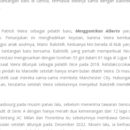
i tantangan baru di Genoa, termasuk bekerja sama dengan Balotelli
.
trick Vieira sebagai pelatih baru,
Menggantikan Alberto
yan
uk. Penunjukan ini menghadirkan kejutan, karena Vieira kembal
us anak asuhnya, Mario Balotelli. Keduanya kini berada di klub yan
i tantangan baru bersama. Balotelli, yang pernah memperkuat Nic
estasi mengesankan dengan torehan 33 gol dalam 61 laga di Ligue 1
 Vieira ditunjuk sebagai pelatih Nice pada 2018. Ketidakcocoka
indah ke Marseille setelah hanya enam bulan dilatih Vieira. Di mas
Balotelli saat mereka sama-sama membela Manchester City. Hubunga
an, terutama setelah Vieira sebelumnya menyebut Balotelli memilik
Strasbourg pada musim panas lalu, sebelum menerima tawaran Genoa
sulit di Serie A dengan hanya meraih dua kemenangan dari 12 laga d
r bintang AC Milan dan Fiorentina itu sebelumnya membawa Geno
ulan setelah ditunjuk pada Desember 2022. Musim lalu, ia berhasi