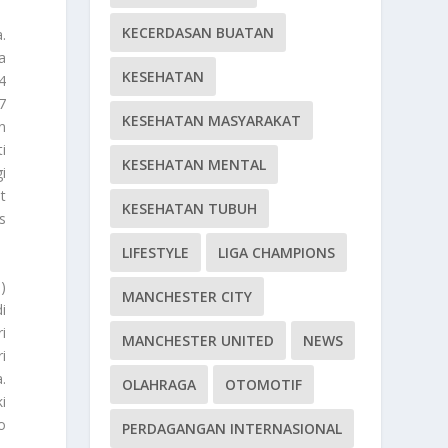
KECERDASAN BUATAN
.
a
KESEHATAN
4
7
KESEHATAN MASYARAKAT
n
i
KESEHATAN MENTAL
i
t
KESEHATAN TUBUH
s
LIFESTYLE
LIGA CHAMPIONS
)
MANCHESTER CITY
i
i
MANCHESTER UNITED
NEWS
i
.
OLAHRAGA
OTOMOTIF
i
o
PERDAGANGAN INTERNASIONAL