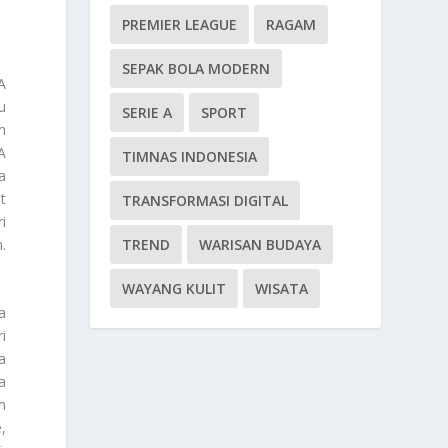
PREMIER LEAGUE
RAGAM
SEPAK BOLA MODERN
A
u
SERIE A
SPORT
n
A
TIMNAS INDONESIA
a
t
TRANSFORMASI DIGITAL
i
.
TREND
WARISAN BUDAYA
WAYANG KULIT
WISATA
a
i
a
a
m
,