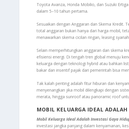
Toyota Avanza, Honda Mobilio, dan Suzuki Ertiga
dalam 5–10 tahun pertama.
Sesuaikan dengan Anggaran dan Skema Kredit. Tera
total anggaran bukan hanya dari harga mobil, teta
menawarkan skema cicilan ringan, leasing syaria
Selain memperhitungkan anggaran dan skema kre
efisiensi energi. Di tengah tren global menuju ke
keluarga dengan teknologi hybrid atau bahkan lis
bakar dan insentif pajak dari pemerintah bisa m
Tak kalah penting adalah fitur hiburan dan kenya
menyenangkan jika mobil dilengkapi dengan sistem
merata, hingga sunroof atau panoramic roof un
MOBIL KELUARGA IDEAL ADALAH 
Mobil Keluarga Ideal Adalah Investasi Gaya Hidu
investasi jangka panjang dalam kenyamanan, k