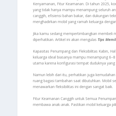
Kenyamanan, Fitur Keamanan. Di tahun 2025, ko
yang tidak hanya mampu menampung seluruh ang
canggih, efisiensi bahan bakar, dan dukungan te
menghadirkan mobil yang ramah keluarga dengan 
Jika kamu sedang mempertimbangkan membeli mobi
diperhatikan. Artikel ini akan mengulas
Tips Memil
Kapasitas Penumpang dan Fleksibilitas Kabin, Ha
keluarga ideal biasanya mampu menampung 6–8 or
utama karena konfigurasi tempat duduknya yang f
Namun lebih dari itu, perhatikan juga kemudahan
ruang bagasi tambahan saat dibutuhkan. Mobil se
menawarkan fleksibilitas ini dengan sangat baik.
Fitur Keamanan Canggih untuk Semua Penumpang. 
membawa anak-anak. Pastikan mobil keluarga pili