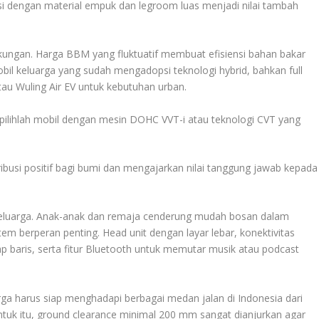
si dengan material empuk dan legroom luas menjadi nilai tambah
kungan. Harga BBM yang fluktuatif membuat efisiensi bahan bakar
bil keluarga yang sudah mengadopsi teknologi hybrid, bahkan full
atau Wuling Air EV untuk kebutuhan urban.
nya pilihlah mobil dengan mesin DOHC VVT-i atau teknologi CVT yang
busi positif bagi bumi dan mengajarkan nilai tanggung jawab kepada
eluarga. Anak-anak dan remaja cenderung mudah bosan dalam
stem berperan penting. Head unit dengan layar lebar, konektivitas
ap baris, serta fitur Bluetooth untuk memutar musik atau podcast
rga harus siap menghadapi berbagai medan jalan di Indonesia dari
Untuk itu, ground clearance minimal 200 mm sangat dianjurkan agar