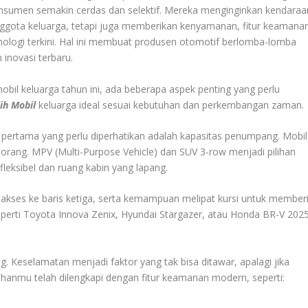
nsumen semakin cerdas dan selektif. Mereka menginginkan kendaraa
gota keluarga, tetapi juga memberikan kenyamanan, fitur keamana
knologi terkini. Hal ini membuat produsen otomotif berlomba-lomba
inovasi terbaru.
l keluarga tahun ini, ada beberapa aspek penting yang perlu
ih Mobil
keluarga ideal sesuai kebutuhan dan perkembangan zaman.
l pertama yang perlu diperhatikan adalah kapasitas penumpang. Mobil
ang. MPV (Multi-Purpose Vehicle) dan SUV 3-row menjadi pilihan
leksibel dan ruang kabin yang lapang.
 akses ke baris ketiga, serta kemampuan melipat kursi untuk member
perti Toyota Innova Zenix, Hyundai Stargazer, atau Honda BR-V 2025
Keselamatan menjadi faktor yang tak bisa ditawar, apalagi jika
hanmu telah dilengkapi dengan fitur keamanan modern, seperti: