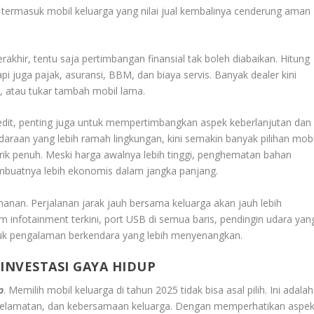
 termasuk mobil keluarga yang nilai jual kembalinya cenderung aman
khir, tentu saja pertimbangan finansial tak boleh diabaikan. Hitung
pi juga pajak, asuransi, BBM, dan biaya servis. Banyak dealer kini
h, atau tukar tambah mobil lama.
dit, penting juga untuk mempertimbangkan aspek keberlanjutan dan
ndaraan yang lebih ramah lingkungan, kini semakin banyak pilihan mobi
trik penuh. Meski harga awalnya lebih tinggi, penghematan bahan
embuatnya lebih ekonomis dalam jangka panjang.
manan. Perjalanan jarak jauh bersama keluarga akan jauh lebih
 infotainment terkini, port USB di semua baris, pendingin udara yan
tuk pengalaman berkendara yang lebih menyenangkan.
INVESTASI GAYA HIDUP
p
. Memilih mobil keluarga di tahun 2025 tidak bisa asal pilih. Ini adalah
eselamatan, dan kebersamaan keluarga. Dengan memperhatikan aspe