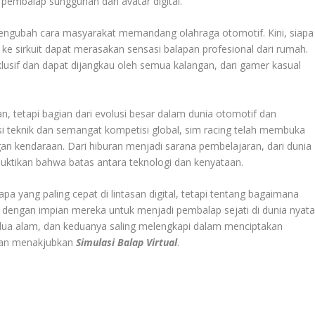
 pembalap sungguhan dan avatar digital.
 mengubah cara masyarakat memandang olahraga otomotif. Kini, siapa
ke sirkuit dapat merasakan sensasi balapan profesional dari rumah.
klusif dan dapat dijangkau oleh semua kalangan, dari gamer kasual
an, tetapi bagian dari evolusi besar dalam dunia otomotif dan
i teknik dan semangat kompetisi global, sim racing telah membuka
an kendaraan. Dari hiburan menjadi sarana pembelajaran, dari dunia
ktikan bahwa batas antara teknologi dan kenyataan.
pa yang paling cepat di lintasan digital, tetapi tentang bagaimana
dengan impian mereka untuk menjadi pembalap sejati di dunia nyat
 dua alam, dan keduanya saling melengkapi dalam menciptakan
dan menakjubkan
Simulasi Balap Virtual
.