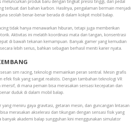
 meluncurkan produk baru dengan tingkat presisi tinggi, dari pedal
ang terbuat dari bahan karbon. Hasilnya, pengalaman bermain menjadi
a seolah benar-benar berada di dalam kokpit mobil balap.
acing tidak hanya menawarkan hiburan, tetapi juga memberikan
rik. Aktivitas ini melatih koordinasi mata dan tangan, konsentrasi
cepat di bawah tekanan kemampuan. Banyak gamer yang kemudian
ara lebih serius, bahkan sebagian berhasil meniti karier nyata.
RKEMBANG
uksesan sim racing, teknologi memainkan peran sentral. Mesin grafis
efek fisik yang sangat realistis. Dengan tambahan teknologi VR
n imersif, di mana pemain bisa merasakan sensasi kecepatan dan
benar duduk di dalam mobil balap.
or yang meniru gaya gravitasi, getaran mesin, dan guncangan lintasan
 bisa merasakan akselerasi dan tikungan dengan sensasi fisik yang
ika banyak akademi balap sungguhan kini menggunakan simulator