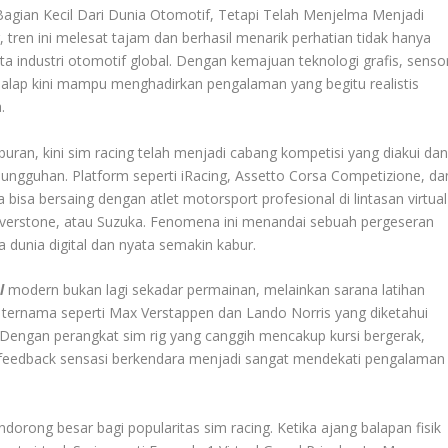
Bagian Kecil Dari Dunia Otomotif, Tetapi Telah Menjelma Menjadi
tren ini melesat tajam dan berhasil menarik perhatian tidak hanya
ta industri otomotif global. Dengan kemajuan teknologi grafis, senso
i balap kini mampu menghadirkan pengalaman yang begitu realistis
.
uran, kini sim racing telah menjadi cabang kompetisi yang diakui da
sungguhan. Platform seperti iRacing, Assetto Corsa Competizione, da
isa bersaing dengan atlet motorsport profesional di lintasan virtual
Silverstone, atau Suzuka. Fenomena ini menandai sebuah pergeseran
 dunia digital dan nyata semakin kabur.
l
modern bukan lagi sekadar permainan, melainkan sarana latihan
 ternama seperti Max Verstappen dan Lando Norris yang diketahui
. Dengan perangkat sim rig yang canggih mencakup kursi bergerak,
ce feedback sensasi berkendara menjadi sangat mendekati pengalaman
orong besar bagi popularitas sim racing. Ketika ajang balapan fisik