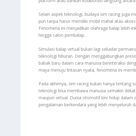
platform atau bahkan kolaborasi langsung antara
Selain aspek teknologi, budaya sim racing juga
pun tanpa harus memiliki mobil mahal atau akses 
Fenomena ini menjadikan olahraga balap lebih in
hingga calon pembalap.
Simulasi balap virtual bukan lagi sekadar permain
teknologi hiburan. Dengan menggabungkan presis
babak baru dalam cara manusia berinteraksi deng
maya menuju lintasan nyata, fenomena ini membu
Pada akhirnya, sim racing bukan hanya tentang sia
teknologi bisa membawa manusia semakin dekat 
maupun virtual. Dunia otomotif kini hidup dalam
pengalaman berkendara yang lebih menyeluruh 