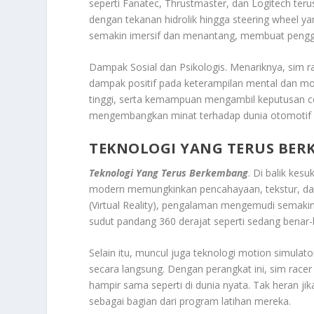
seperti Fanatec, Thrustmaster, dan Logitech terus
dengan tekanan hidrolik hingga steering wheel y
semakin imersif dan menantang, membuat penggun
Dampak Sosial dan Psikologis. Menariknya, sim r
dampak positif pada keterampilan mental dan moto
tinggi, serta kemampuan mengambil keputusan 
mengembangkan minat terhadap dunia otomotif sec
TEKNOLOGI YANG TERUS BE
Teknologi Yang Terus Berkembang
. Di balik kes
modern memungkinkan pencahayaan, tekstur, dan 
(Virtual Reality), pengalaman mengemudi semaki
sudut pandang 360 derajat seperti sedang benar-
Selain itu, muncul juga teknologi motion simulat
secara langsung. Dengan perangkat ini, sim racer
hampir sama seperti di dunia nyata. Tak heran j
sebagai bagian dari program latihan mereka.