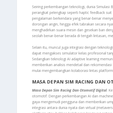
Seiring perkembangan teknologi, dunia Simulasi B
perangkat pelengkap seperti haptic feedback sui
pengalaman berkendara yang benar-benar menye
dorongan angin, hingga efek tabrakan secara nya
menghadirkan suara mesin dan gesekan ban deng
seolah benar-benar berada di tengah lintasan, m
Selain itu, muncul juga integrasi dengan teknolog
dapat mengakses simulator kelas profesional tan
Sedangkan teknologi AI adaptive learning memu
memberikan analisis mendetail dan rekomendasi lat
mulai mengembangkan kolaborasi lintas platform
MASA DEPAN SIM RACING DAN O
Masa Depan Sim Racing Dan Otomotif Digital
. K
otomotif. Dengan perkembangan AI dan machine 
gaya mengemudi pengguna dan memberikan umpan 
integrasi antara dunia nyata dan virtual (metave