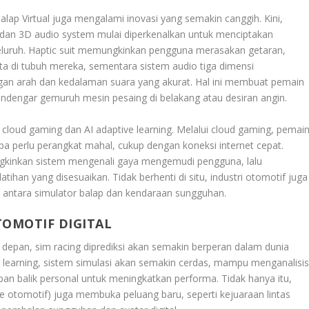
alap Virtual juga mengalami inovasi yang semakin canggih. Kini,
t dan 3D audio system mulai diperkenalkan untuk menciptakan
luruh. Haptic suit memungkinkan pengguna merasakan getaran,
ta di tubuh mereka, sementara sistem audio tiga dimensi
an arah dan kedalaman suara yang akurat. Hal ini membuat pemain
endengar gemuruh mesin pesaing di belakang atau desiran angin.
i cloud gaming dan AI adaptive learning. Melalui cloud gaming, pemai
pa perlu perangkat mahal, cukup dengan koneksi internet cepat.
ngkinkan sistem mengenali gaya mengemudi pengguna, lalu
ihan yang disesuaikan. Tidak berhenti di situ, industri otomotif juga
 antara simulator balap dan kendaraan sungguhan.
TOMOTIF DIGITAL
e depan, sim racing diprediksi akan semakin berperan dalam dunia
learning, sistem simulasi akan semakin cerdas, mampu menganalisi
balik personal untuk meningkatkan performa. Tidak hanya itu,
rse otomotif) juga membuka peluang baru, seperti kejuaraan lintas