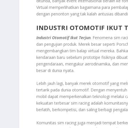
ditunda, banyak event internasional beralih ke for
Virtual memperlihatkan bagaimana para pembalap 
dengan penonton yang tak kalah antusias diband
INDUSTRI OTOMOTIF IKUT 
Industri Otomotif Ikut Terjun
. Fenomena sim raci
dan pengujian produk. Merek besar seperti Porsc
mengembangkan tim balap virtual mereka. Bahk
kendaraan baru sebelum prototipe fisiknya dibu
pengendaraan, mengukur aerodinamika, dan men
besar di dunia nyata.
Lebih jauh lagi, banyak merek otomotif yang mel
tertarik pada dunia otomotif. Dengan menyentuh 
mobil dapat memperkenalkan teknologi melalui car
kekuatan terbesar sim racing adalah komunitasnya
berlatih, berkompetisi, dan saling berbagi pengal
Komunitas sim racing juga menjadi tempat berke