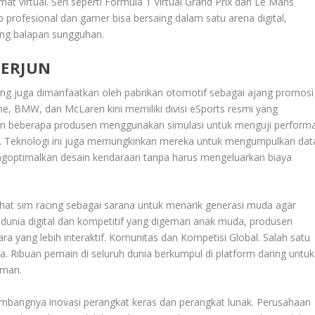
mat virtual. Seri seperti Formula 1 Virtual Grand Prix dan Le Mans
profesional dan gamer bisa bersaing dalam satu arena digital,
ing balapan sungguhan.
TERJUN
ng juga dimanfaatkan oleh pabrikan otomotif sebagai ajang promosi
he, BMW, dan McLaren kini memiliki divisi eSports resmi yang
an beberapa produsen menggunakan simulasi untuk menguji perform
at. Teknologi ini juga memungkinkan mereka untuk mengumpulkan dat
goptimalkan desain kendaraan tanpa harus mengeluarkan biaya
ihat sim racing sebagai sarana untuk menarik generasi muda agar
dunia digital dan kompetitif yang digemari anak muda, produsen
a yang lebih interaktif. Komunitas dan Kompetisi Global. Salah satu
. Ribuan pemain di seluruh dunia berkumpul di platform daring untuk
aman.
mbangnya inovasi perangkat keras dan perangkat lunak. Perusahaan