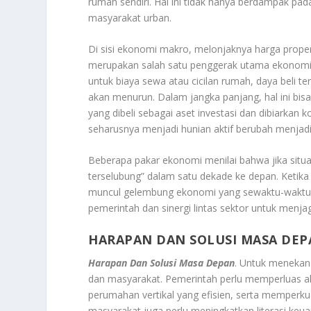
rumah sendiri. Hal ini tidak hanya berdampak pada
masyarakat urban.
Di sisi ekonomi makro, melonjaknya harga prop
merupakan salah satu penggerak utama ekonomi 
untuk biaya sewa atau cicilan rumah, daya beli te
akan menurun. Dalam jangka panjang, hal ini bi
yang dibeli sebagai aset investasi dan dibiarka
seharusnya menjadi hunian aktif berubah menjadi a
Beberapa pakar ekonomi menilai bahwa jika situasi 
terselubung” dalam satu dekade ke depan. Ketika
muncul gelembung ekonomi yang sewaktu-waktu bis
pemerintah dan sinergi lintas sektor untuk menja
HARAPAN DAN SOLUSI MASA DEP
Harapan Dan Solusi Masa Depan
. Untuk menekan 
dan masyarakat. Pemerintah perlu memperluas
perumahan vertikal yang efisien, serta memperku
masyarakat juga perlu meningkatkan literasi k