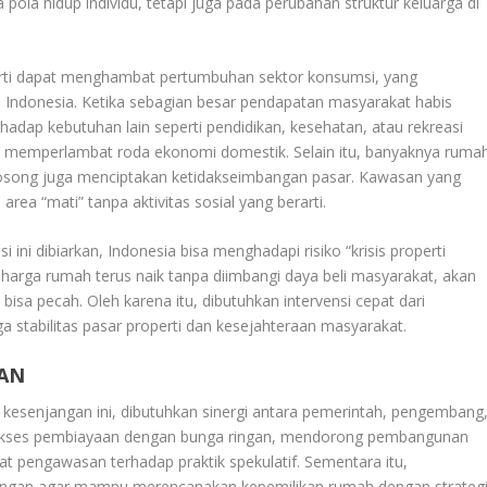
 pola hidup individu, tetapi juga pada perubahan struktur keluarga di
erti dapat menghambat pertumbuhan sektor konsumsi, yang
Indonesia. Ketika sebagian besar pendapatan masyarakat habis
rhadap kebutuhan lain seperti pendidikan, kesehatan, atau rekreasi
sa memperlambat roda ekonomi domestik. Selain itu, banyaknya ruma
n kosong juga menciptakan ketidakseimbangan pasar. Kawasan yang
rea “mati” tanpa aktivitas sosial yang berarti.
ini dibiarkan, Indonesia bisa menghadapi risiko “krisis properti
 harga rumah terus naik tanpa diimbangi daya beli masyarakat, akan
a pecah. Oleh karena itu, dibutuhkan intervensi cepat dari
ga stabilitas pasar properti dan kesejahteraan masyarakat.
AN
kesenjangan ini, dibutuhkan sinergi antara pemerintah, pengembang
 akses pembiayaan dengan bunga ringan, mendorong pembangunan
at pengawasan terhadap praktik spekulatif. Sementara itu,
euangan agar mampu merencanakan kepemilikan rumah dengan strateg