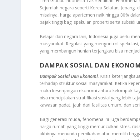
Tren Global: Indonesia Tak Sendirian. Fenomena 
Sejumlah negara seperti Korea Selatan, Jepang, 
misalnya, harga apartemen naik hingga 80% dala
pajak tinggi bagi spekulan properti serta subsidi
Belajar dari negara lain, Indonesia juga perl
masyarakat. Regulasi yang mengontrol spekulasi,
yang membangun hunian terjangkau bisa menjadi
DAMPAK SOSIAL DAN EKONOM
Dampak Sosial Dan Ekonomi
. Krisis keterjangk
terhadap struktur sosial masyarakat. Ketika kep
maka kesenjangan ekonomi antara kelompok kaya 
bisa menciptakan stratifikasi sosial yang lebih t
kawasan padat, jauh dari fasilitas umum, dan seri
Bagi generasi muda, fenomena ini juga berdampak
harga rumah yang tinggi memunculkan stres, ra
akhirnya menunda pernikahan atau memilih ting