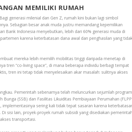
ANGAN MEMILIKI RUMAH
 Bagi generasi milenial dan Gen Z, rumah kini bukan lagi simbol
umnya. Sebagian besar anak muda justru memandang kepemilikan
dari Bank Indonesia menyebutkan, lebih dari 60% generasi muda di
partemen karena keterbatasan dana awal dan penghasilan yang tida
embuat mereka lebih memilih mobilitas tinggi daripada menetap di
ya tren “co-living space”, di mana beberapa individu berbagi tempat
is, tren ini tetap tidak menyelesaikan akar masalah: sulitnya akses
ngkau. Pemerintah sebenarnya telah meluncurkan sejumlah progra
isih Bunga (SSB) dan Fasilitas Likuiditas Pembiayaan Perumahan (FLPP
implementasinya sering kali tidak tepat sasaran karena keterbatasa
 Di sisi lain, proyek-proyek rumah subsidi yang disediakan pemerinta
 akses transportasi.