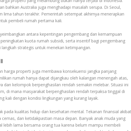
harga properti yang melambung bukan hanya terjadi di Indonesia.
dan bahkan Australia juga menghadapi masalah serupa. Di Seoul,
m lima tahun terakhir. Pemerintah setempat akhirnya menerapkan
 untuk pembeli rumah pertama kali.
u menyeimbangkan antara kepentingan pengembang dan kemampuan
 peningkatan kuota rumah subsidi, serta insentif bagi pengembang
 langkah strategis untuk menekan ketimpangan.
I
auan harga properti juga membawa konsekuensi jangka panjang
emilikan rumah hanya dapat dijangkau oleh kalangan menengah atas,
dan kelompok berpenghasilan rendah semakin melebar. Situasi ini
ajam, di mana masyarakat berpenghasilan rendah terpaksa tinggal di
ng kali dengan kondisi lingkungan yang kurang layak.
 pada kualitas hidup dan kesehatan mental. Tekanan finansial akiba
sa cemas, dan ketidakpastian masa depan. Banyak anak muda yang
gal lebih lama bersama orang tua karena belum mampu membeli