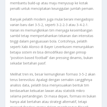
membantu build-up atau maju menyusup ke kotak
penalti untuk menciptakan keunggulan jumlah pemain.
Banyak pelatih modern juga mulai berani mengadopsi
varian baru dari 3‑5‑2, seperti 3‑2‑2‑3 atau 3‑4‑2‑1.
Varian ini memungkinkan tim menjaga keseimbangan
sambil tetap mempertahankan tekanan dan intensitas
tinggi dalam penguasaan bola. Contohnya, pelatih
seperti Xabi Alonso di Bayer Leverkusen menunjukkan
betapa sistem ini bisa dimodifikasi dengan prinsip
“position-based football” dan pressing dinamis, bukan
sekadar bertahan pasif.
Melihat tren ini, besar kemungkinan formasi 3‑5‑2 akan
terus berevolusi. Apalagi dengan semakin canggihnya
analisis data, pelatih bisa menyesuaikan bentuk tim
berdasarkan kekuatan lawan atau statistik mikro
selama pertandingan. Di masa depan, formasi ini bukan
hanya alat bertahan atau strategi alternatif, tetapi