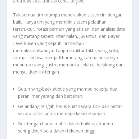
area luas saat transisi cepat terjadi.
Tak semua tim mampu menerapkan sistem ini dengan
baik. Hanya tim yang memiliki sistem pelatihan
terstruktur, rotasi pemain yang efisien, dan analisis data
yang matang seperti Inter Milan, Juventus, dan Bayer
Leverkusen yang sejauh ini mampu
memaksimalkannya. Tanpa struktur taktik yang solid,
formasi ini bisa menjadi bumerang karena bukannya
menutup ruang, justru membuka celah di belakang dan
menyulitkan lini tengah.
Butuh wing‑back atletis yang mampu bekerja dua
peran: menyerang dan bertahan.
Gelandang tengah harus kuat secara fisik dan pintar
secara taktis untuk menjaga keseimbangan.
Bek tengah harus mahir dalam build-up, karena
sering diberi bola dalam tekanan tinggi.