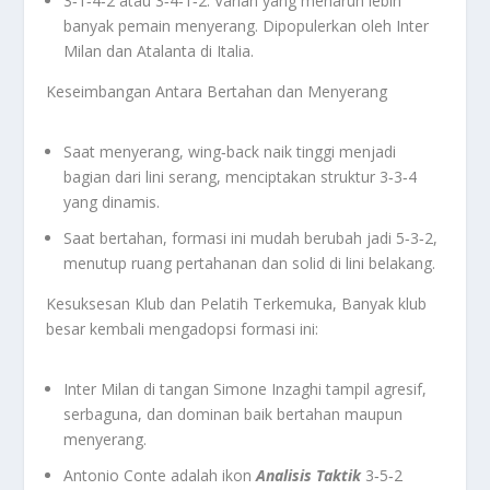
3‑1‑4‑2 atau 3‑4‑1‑2: Varian yang menaruh lebih
banyak pemain menyerang. Dipopulerkan oleh Inter
Milan dan Atalanta di Italia.
Keseimbangan Antara Bertahan dan Menyerang
Saat menyerang, wing‑back naik tinggi menjadi
bagian dari lini serang, menciptakan struktur 3‑3‑4
yang dinamis.
Saat bertahan, formasi ini mudah berubah jadi 5‑3‑2,
menutup ruang pertahanan dan solid di lini belakang.
Kesuksesan Klub dan Pelatih Terkemuka,
Banyak klub
besar kembali mengadopsi formasi ini:
Inter Milan di tangan Simone Inzaghi tampil agresif,
serbaguna, dan dominan baik bertahan maupun
menyerang.
Antonio Conte adalah ikon
Analisis Taktik
3‑5‑2