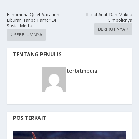
Fenomena Quiet Vacation:
Ritual Adat Dan Makna
Liburan Tanpa Pamer Di
Simboliknya
Sosial Media
BERIKUTNYA
SEBELUMNYA
TENTANG PENULIS
terbitmedia
POS TERKAIT