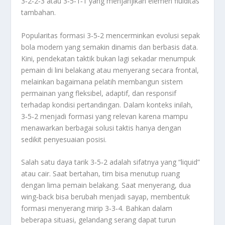
3‑2‑2‑3 atau 3‑5‑1‑1 yang menjanjikan elemen fluiditas
tambahan.
Popularitas formasi 3‑5‑2 mencerminkan evolusi sepak
bola modern yang semakin dinamis dan berbasis data.
Kini, pendekatan taktik bukan lagi sekadar menumpuk
pemain di lini belakang atau menyerang secara frontal,
melainkan bagaimana pelatih membangun sistem
permainan yang fleksibel, adaptif, dan responsif
terhadap kondisi pertandingan. Dalam konteks inilah,
3‑5‑2 menjadi formasi yang relevan karena mampu
menawarkan berbagai solusi taktis hanya dengan
sedikit penyesuaian posisi.
Salah satu daya tarik 3‑5‑2 adalah sifatnya yang “liquid”
atau cair. Saat bertahan, tim bisa menutup ruang
dengan lima pemain belakang. Saat menyerang, dua
wing‑back bisa berubah menjadi sayap, membentuk
formasi menyerang mirip 3‑3‑4. Bahkan dalam
beberapa situasi, gelandang serang dapat turun