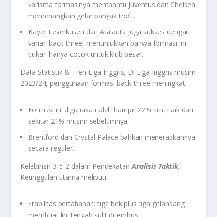
karisma formasinya membantu Juventus dan Chelsea
memenangkan gelar banyak trofi
.
Bayer Leverkusen dan Atalanta juga sukses dengan
varian back‑three, menunjukkan bahwa formasi ini
bukan hanya cocok untuk klub besar.
Data Statistik & Tren Liga Inggris,
Di Liga Inggris musim
2023/24, penggunaan formasi back‑three meningkat:
Formasi ini digunakan oleh hampir 22% tim, naik dari
sekitar 21% musim sebelumnya
.
Brentford dan Crystal Palace bahkan menerapkannya
secara reguler.
Kelebihan 3‑5‑2 dalam Pendekatan
Analisis Taktik
,
Keunggulan utama meliputi:
Stabilitas pertahanan: tiga bek plus tiga gelandang
membuat lini tengah sulit ditembus.