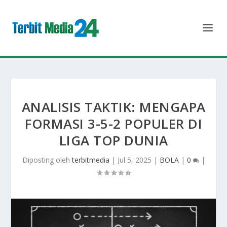
ANALISIS TAKTIK: MENGAPA
FORMASI 3-5-2 POPULER DI
LIGA TOP DUNIA
Diposting oleh
terbitmedia
|
Jul 5, 2025
|
BOLA
|
0
|