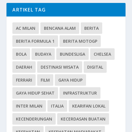
ARTIKEL TAG
AC MILAN
BENCANA ALAM
BERITA
BERITA FORMULA 1
BERITA MOTOGP
BOLA
BUDAYA
BUNDESLIGA
CHELSEA
DAERAH
DESTINASI WISATA
DIGITAL
FERRARI
FILM
GAYA HIDUP
GAYA HIDUP SEHAT
INFRASTRUKTUR
INTER MILAN
ITALIA
KEARIFAN LOKAL
KECENDERUNGAN
KECERDASAN BUATAN
KESEHATAN
KESEHATAN MASYARAKAT