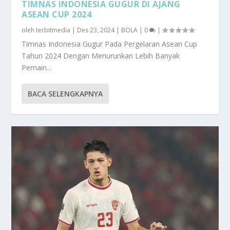
TIMNAS INDONESIA GUGUR DI AJANG
ASEAN CUP 2024
oleh
terbitmedia
|
Des 23, 2024
|
BOLA
|
0
|
Timnas Indonesia Gugur Pada Pergelaran Asean Cup
Tahun 2024 Dengan Menurunkan Lebih Banyak
Pemain...
BACA SELENGKAPNYA