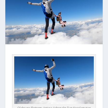
Olahraga Ekstrem: Antara Adrenalin Dan Keselamatan