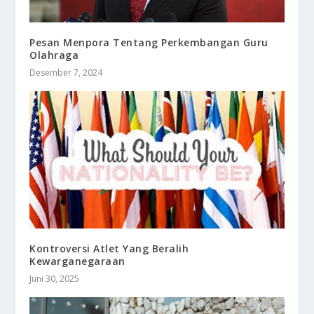
Pesan Menpora Tentang Perkembangan Guru
Olahraga
Desember 7, 2024
Kontroversi Atlet Yang Beralih
Kewarganegaraan
Juni 30, 2025