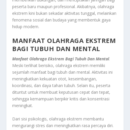
peserta baru maupun profesional. Akibatnya, olahraga
ekstrem kini bukan sekadar aktivitas tunggal, melainkan
fenomena sosial dan budaya yang membentuk gaya
hidup modern.
MANFAAT OLAHRAGA EKSTREM
BAGI TUBUH DAN MENTAL
Manfaat Olahraga Ekstrem Bagi Tubuh Dan Mental
.
Meski terlihat berisiko, olahraga ekstrem memiliki
sejumlah manfaat bagi tubuh dan mental. Aktivitas ini
meningkatkan kekuatan otot, keseimbangan,
koordinasi, dan daya tahan tubuh. Selain itu, peserta
dituntut untuk membuat keputusan cepat dan tepat,
sehingga kemampuan berpikir kritis dan konsentrasi
meningkat.
Dari sisi psikologis, olahraga ekstrem membantu
mengurangi stres dan meningkatkan rasa percaya diri.