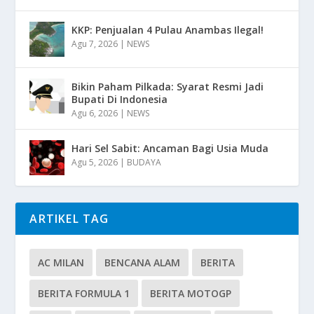
KKP: Penjualan 4 Pulau Anambas Ilegal!
Agu 7, 2026
|
NEWS
Bikin Paham Pilkada: Syarat Resmi Jadi
Bupati Di Indonesia
Agu 6, 2026
|
NEWS
Hari Sel Sabit: Ancaman Bagi Usia Muda
Agu 5, 2026
|
BUDAYA
ARTIKEL TAG
AC MILAN
BENCANA ALAM
BERITA
BERITA FORMULA 1
BERITA MOTOGP