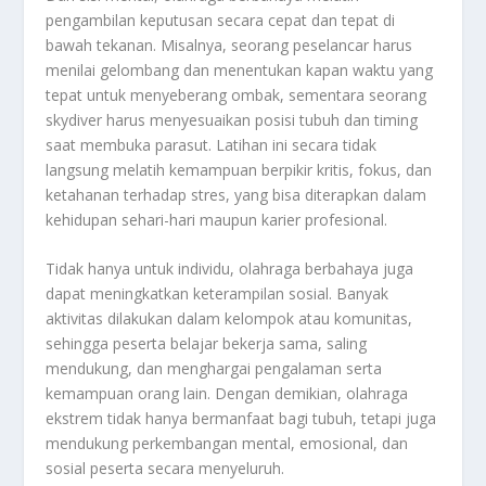
pengambilan keputusan secara cepat dan tepat di
bawah tekanan. Misalnya, seorang peselancar harus
menilai gelombang dan menentukan kapan waktu yang
tepat untuk menyeberang ombak, sementara seorang
skydiver harus menyesuaikan posisi tubuh dan timing
saat membuka parasut. Latihan ini secara tidak
langsung melatih kemampuan berpikir kritis, fokus, dan
ketahanan terhadap stres, yang bisa diterapkan dalam
kehidupan sehari-hari maupun karier profesional.
Tidak hanya untuk individu, olahraga berbahaya juga
dapat meningkatkan keterampilan sosial. Banyak
aktivitas dilakukan dalam kelompok atau komunitas,
sehingga peserta belajar bekerja sama, saling
mendukung, dan menghargai pengalaman serta
kemampuan orang lain. Dengan demikian, olahraga
ekstrem tidak hanya bermanfaat bagi tubuh, tetapi juga
mendukung perkembangan mental, emosional, dan
sosial peserta secara menyeluruh.