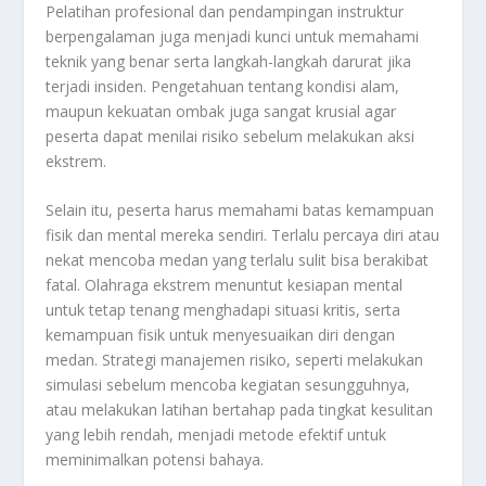
Pelatihan profesional dan pendampingan instruktur
berpengalaman juga menjadi kunci untuk memahami
teknik yang benar serta langkah-langkah darurat jika
terjadi insiden. Pengetahuan tentang kondisi alam,
maupun kekuatan ombak juga sangat krusial agar
peserta dapat menilai risiko sebelum melakukan aksi
ekstrem.
Selain itu, peserta harus memahami batas kemampuan
fisik dan mental mereka sendiri. Terlalu percaya diri atau
nekat mencoba medan yang terlalu sulit bisa berakibat
fatal. Olahraga ekstrem menuntut kesiapan mental
untuk tetap tenang menghadapi situasi kritis, serta
kemampuan fisik untuk menyesuaikan diri dengan
medan. Strategi manajemen risiko, seperti melakukan
simulasi sebelum mencoba kegiatan sesungguhnya,
atau melakukan latihan bertahap pada tingkat kesulitan
yang lebih rendah, menjadi metode efektif untuk
meminimalkan potensi bahaya.