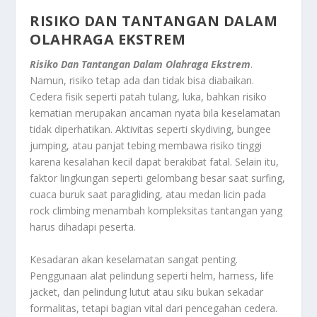
RISIKO DAN TANTANGAN DALAM
OLAHRAGA EKSTREM
Risiko Dan Tantangan Dalam Olahraga Ekstrem
.
Namun, risiko tetap ada dan tidak bisa diabaikan.
Cedera fisik seperti patah tulang, luka, bahkan risiko
kematian merupakan ancaman nyata bila keselamatan
tidak diperhatikan. Aktivitas seperti skydiving, bungee
jumping, atau panjat tebing membawa risiko tinggi
karena kesalahan kecil dapat berakibat fatal. Selain itu,
faktor lingkungan seperti gelombang besar saat surfing,
cuaca buruk saat paragliding, atau medan licin pada
rock climbing menambah kompleksitas tantangan yang
harus dihadapi peserta.
Kesadaran akan keselamatan sangat penting.
Penggunaan alat pelindung seperti helm, harness, life
jacket, dan pelindung lutut atau siku bukan sekadar
formalitas, tetapi bagian vital dari pencegahan cedera.