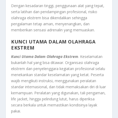
Dengan kesadaran tinggi, penggunaan alat yang tepat,
serta latihan dan pendampingan profesional, risiko
olahraga ekstrem bisa dikendalikan sehingga
pengalaman tetap aman, menyenangkan, dan
memberikan sensasi adrenalin yang memuaskan.
KUNCI UTAMA DALAM OLAHRAGA
EKSTREM
Kunci Utama Dalam Olahraga Ekstrem
. Keselamatan
bukanlah hal yang bisa ditawar. Organisasi olahraga
ekstrem dan penyelenggara kegiatan profesional selalu
menekankan standar keselamatan yang ketat. Peserta
wajib mengikuti instruksi, menggunakan peralatan
standar internasional, dan tidak memaksakan diri di luar
kemampuan. Peralatan yang digunakan, tali pengaman,
life jacket, hingga pelindung lutut, harus diperiksa
secara berkala untuk memastikan kondisinya layak
pakai.