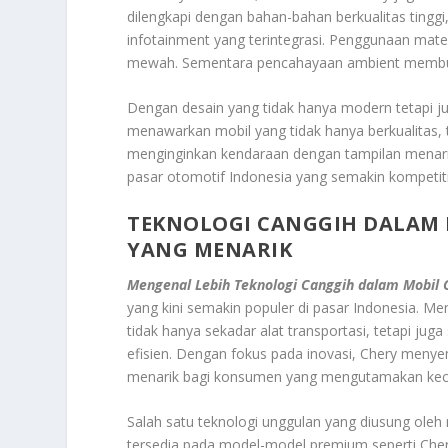
dilengkapi dengan bahan-bahan berkualitas tinggi, 
infotainment yang terintegrasi. Penggunaan mat
mewah. Sementara pencahayaan ambient membua
Dengan desain yang tidak hanya modern tetapi j
menawarkan mobil yang tidak hanya berkualitas, t
menginginkan kendaraan dengan tampilan menarik
pasar otomotif Indonesia yang semakin kompetiti
TEKNOLOGI CANGGIH DALAM 
YANG MENARIK
Mengenal Lebih Teknologi Canggih dalam Mobil C
yang kini semakin populer di pasar Indonesia. M
tidak hanya sekadar alat transportasi, tetapi j
efisien. Dengan fokus pada inovasi, Chery menye
menarik bagi konsumen yang mengutamakan kec
Salah satu teknologi unggulan yang diusung oleh
tersedia pada model-model premium seperti Chery