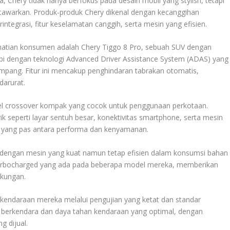
, Chery tidak hanya berfokus pada desain mobil yang stylish, tetapi
 ditawarkan. Produk-produk Chery dikenal dengan kecanggihan
integrasi, fitur keselamatan canggih, serta mesin yang efisien.
rhatian konsumen adalah Chery Tiggo 8 Pro, sebuah SUV dengan
api dengan teknologi Advanced Driver Assistance System (ADAS) yang
ang. Fitur ini mencakup penghindaran tabrakan otomatis,
darurat.
l crossover kompak yang cocok untuk penggunaan perkotaan.
k seperti layar sentuh besar, konektivitas smartphone, serta mesin
i yang pas antara performa dan kenyamanan.
pi dengan mesin yang kuat namun tetap efisien dalam konsumsi bahan
 turbocharged yang ada pada beberapa model mereka, memberikan
gkungan.
 kendaraan mereka melalui pengujian yang ketat dan standar
n berkendara dan daya tahan kendaraan yang optimal, dengan
g dijual.