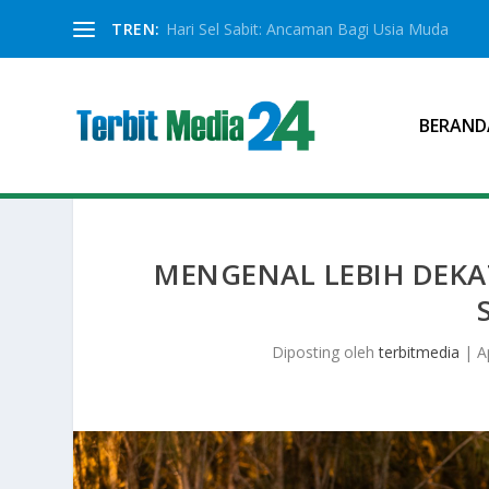
TREN:
Hari Sel Sabit: Ancaman Bagi Usia Muda
BERAND
MENGENAL LEBIH DEKA
Diposting oleh
terbitmedia
|
A