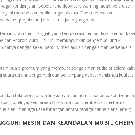
ai kondisi jalan. Seperti lane departure warning, adaptive cruise
ologi ini memberikan perlindungan ekstra. Dan memastikan
dalam perjalanan jauh atau di jalan yang padat.
em infotainment canggih yang terintegrasi dengan layar sentuh besa
ay dan Android Auto. Fitur ini memungkinkan pengemudi untuk
uran hanya dengan sekali sentuh, menjadikan pengalaman berkendara
 sistem suara premium yang membuat pengalaman audio di dalam kabi
suara terkini, pengemudi dan penumpang dapat menikmati kualitas
.
nghadirkan teknologi ramah lingkungan dan hemat bahan bakar. Dengan
erapa modelnya, kendaraan Chery mampu memberikan performa
 efisien, menjaga keseimbangan antara tenaga dan efisiensi energi.
NGGUH: MESIN DAN KEANDALAN MOBIL CHERY