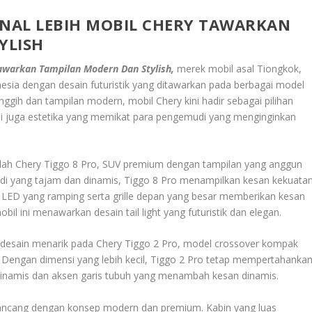
ENAL LEBIH MOBIL CHERY TAWARKAN
YLISH
Tawarkan Tampilan Modern Dan Stylish,
merek mobil asal Tiongkok,
esia dengan desain futuristik yang ditawarkan pada berbagai model
ggih dan tampilan modern, mobil Chery kini hadir sebagai pilihan
i juga estetika yang memikat para pengemudi yang menginginkan
adalah Chery Tiggo 8 Pro, SUV premium dengan tampilan yang anggun
odi yang tajam dan dinamis, Tiggo 8 Pro menampilkan kesan kekuata
ED yang ramping serta grille depan yang besar memberikan kesan
l ini menawarkan desain tail light yang futuristik dan elegan.
 desain menarik pada Chery Tiggo 2 Pro, model crossover kompak
Dengan dimensi yang lebih kecil, Tiggo 2 Pro tetap mempertahanka
dinamis dan aksen garis tubuh yang menambah kesan dinamis.
dirancang dengan konsep modern dan premium. Kabin yang luas