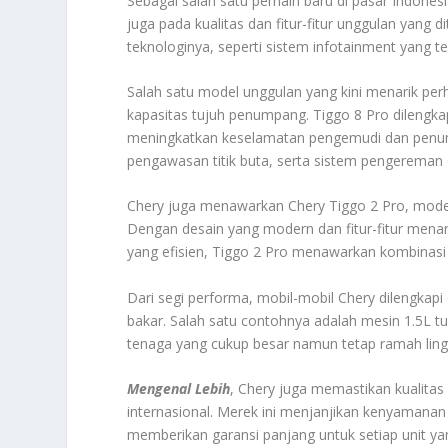
Sebagai salah satu pemain baru di pasar Indonesia
juga pada kualitas dan fitur-fitur unggulan yang
teknologinya, seperti sistem infotainment yang ter
Salah satu model unggulan yang kini menarik pe
kapasitas tujuh penumpang. Tiggo 8 Pro dilengk
meningkatkan keselamatan pengemudi dan penump
pengawasan titik buta, serta sistem pengereman 
Chery juga menawarkan Chery Tiggo 2 Pro, mode
Dengan desain yang modern dan fitur-fitur menari
yang efisien, Tiggo 2 Pro menawarkan kombinas
Dari segi performa, mobil-mobil Chery dilengka
bakar. Salah satu contohnya adalah mesin 1.5L
tenaga yang cukup besar namun tetap ramah lin
Mengenal Lebih
, Chery juga memastikan kualitas
internasional. Merek ini menjanjikan kenyamana
memberikan garansi panjang untuk setiap unit yan