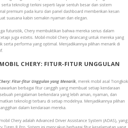
serta teknologi terkini seperti layar sentuh besar dan sistem
erial premium pada kursi dan panel dashboard memberikan kesan
t suasana kabin semakin nyaman dan elegan.
uga futuristik, Chery membuktikan bahwa mereka serius dalam
etapi juga estetis. Mobil-mobil Chery dirancang untuk mereka yang
 serta performa yang optimal. Menjadikannya pilihan menarik di
f.
MOBIL CHERY: FITUR-FITUR UNGGULAN
hery: Fitur-fitur Unggulan yang Menarik
, merek mobil asal Tiongko
enawarkan berbagai fitur canggih yang membuat setiap kendaraan
uga sebuah pengalaman berkendara yang lebih aman, nyaman, dan
matkan teknologi terbaru di setiap modelnya. Menjadikannya pilihan
anggihan dalam kendaraan mereka.
 mobil Chery adalah Advanced Driver Assistance System (ADAS), yang
 Tiggo 8 Pro. Sistem ini mencakup berbagai fitur keselamatan yang