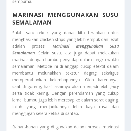
sempurna.
MARINASI MENGGUNAKAN SUSU
SEMALAMAN
Salah satu teknik yang dapat kita terapkan untuk
menghasilkan chicken strips yang lebih empuk dan lezat
adalah prosesi
Marinasi Menggunakan Susu
Semalaman
. Selain susu, kita juga dapat melakukan
marinasi dengan bumbu penyedap dalam jangka waktu
semalaman. Metode ini di anggap cukup efektif dalam
membantu melunakkan tekstur daging sekaligus
mempertahankan kelembapannya. Oleh karenanya,
saat di goreng, hasil akhirnya akan menjadi lebih
juicy
serta tidak kering. Dengan perendaman yang cukup
lama, bumbu juga lebih meresap ke dalam serat daging.
Inilah yang menjadikannya lebih kaya rasa dan
menggugah selera ketika di santap.
Bahan-bahan yang di gunakan dalam proses marinasi