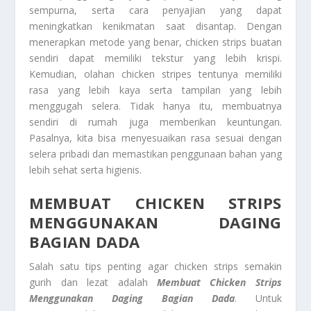
sempurna, serta cara penyajian yang dapat
meningkatkan kenikmatan saat disantap. Dengan
menerapkan metode yang benar, chicken strips buatan
sendiri dapat memiliki tekstur yang lebih krispi.
Kemudian, olahan chicken stripes tentunya memiliki
rasa yang lebih kaya serta tampilan yang lebih
menggugah selera. Tidak hanya itu, membuatnya
sendiri di rumah juga memberikan keuntungan.
Pasalnya, kita bisa menyesuaikan rasa sesuai dengan
selera pribadi dan memastikan penggunaan bahan yang
lebih sehat serta higienis.
MEMBUAT CHICKEN STRIPS
MENGGUNAKAN DAGING
BAGIAN DADA
Salah satu tips penting agar chicken strips semakin
gurih dan lezat adalah
Membuat Chicken Strips
Menggunakan Daging Bagian Dada
. Untuk