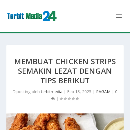
MEMBUAT CHICKEN STRIPS
SEMAKIN LEZAT DENGAN
TIPS BERIKUT
Diposting oleh
terbitmedia
|
Feb 18, 2025
|
RAGAM
|
0
|