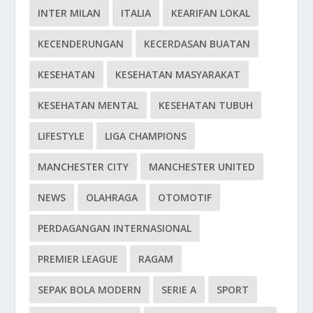
INTER MILAN
ITALIA
KEARIFAN LOKAL
KECENDERUNGAN
KECERDASAN BUATAN
KESEHATAN
KESEHATAN MASYARAKAT
KESEHATAN MENTAL
KESEHATAN TUBUH
LIFESTYLE
LIGA CHAMPIONS
MANCHESTER CITY
MANCHESTER UNITED
NEWS
OLAHRAGA
OTOMOTIF
PERDAGANGAN INTERNASIONAL
PREMIER LEAGUE
RAGAM
SEPAK BOLA MODERN
SERIE A
SPORT