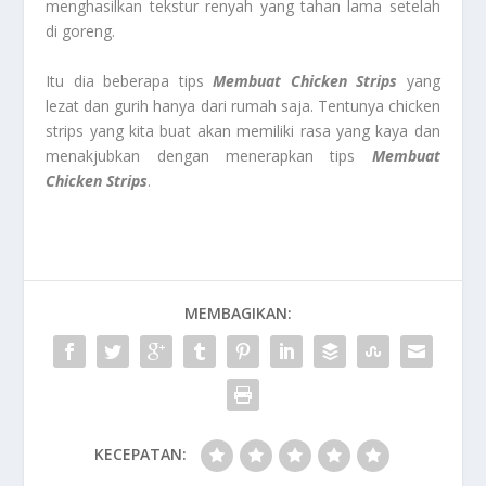
menghasilkan tekstur renyah yang tahan lama setelah
di goreng.
Itu dia beberapa tips
Membuat Chicken Strips
yang
lezat dan gurih hanya dari rumah saja. Tentunya chicken
strips yang kita buat akan memiliki rasa yang kaya dan
menakjubkan dengan menerapkan tips
Membuat
Chicken Strips
.
MEMBAGIKAN:
KECEPATAN: