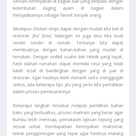
Sensasi kerenyahan di bagian luar yang berpadu dengan
kelembutan daging ayam di bagian dalam
menjadikannya sebagai favorit banyak orang.
Meskipun chicken strips dapat dengan mudah kita beli di
restoran
fast food
, hidangan ini juga bisa kita buat
sendiri sendiri di rumah. Tentunya kita dapat
membuatnya dengan bahan-bahan yang mudah di
temukan. Dengan sedikit usaha dan teknik yang tepat,
hasil olahan rumahan dapat memiliki rasa yang tidak
kalah lezat di bandingkan dengan yang di jual di
restoran. Agar hasilnya lebih menarik serta menggugah
selera, ada beberapa tips jitu yang perlu kita perhatikan
dalam proses pembuatannya.
Beberapa langkah tersebut meliputi pemilihan bahan
baku yang berkualitas, proses marinasi yang benar agar
bumbu lebih meresap, pemakaian lapisan tepung yang
sesuai untuk mendapatkan kerenyahan maksimal,
teknik penggorengan yang tepat agar hasilnya matang