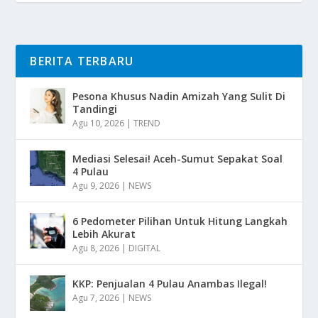
BERITA TERBARU
Pesona Khusus Nadin Amizah Yang Sulit Di
Tandingi
Agu 10, 2026
|
TREND
Mediasi Selesai! Aceh-Sumut Sepakat Soal
4 Pulau
Agu 9, 2026
|
NEWS
6 Pedometer Pilihan Untuk Hitung Langkah
Lebih Akurat
Agu 8, 2026
|
DIGITAL
KKP: Penjualan 4 Pulau Anambas Ilegal!
Agu 7, 2026
|
NEWS