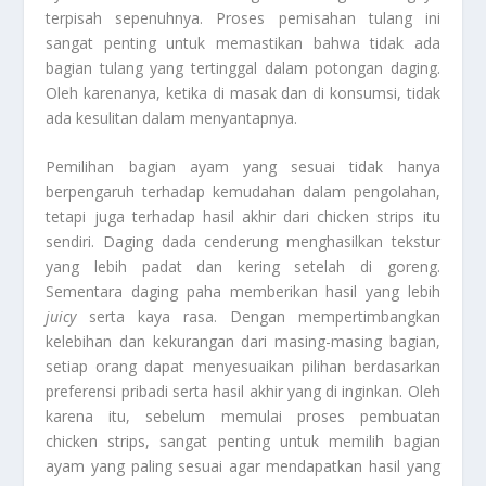
terpisah sepenuhnya. Proses pemisahan tulang ini
sangat penting untuk memastikan bahwa tidak ada
bagian tulang yang tertinggal dalam potongan daging.
Oleh karenanya, ketika di masak dan di konsumsi, tidak
ada kesulitan dalam menyantapnya.
Pemilihan bagian ayam yang sesuai tidak hanya
berpengaruh terhadap kemudahan dalam pengolahan,
tetapi juga terhadap hasil akhir dari chicken strips itu
sendiri. Daging dada cenderung menghasilkan tekstur
yang lebih padat dan kering setelah di goreng.
Sementara daging paha memberikan hasil yang lebih
juicy
serta kaya rasa. Dengan mempertimbangkan
kelebihan dan kekurangan dari masing-masing bagian,
setiap orang dapat menyesuaikan pilihan berdasarkan
preferensi pribadi serta hasil akhir yang di inginkan. Oleh
karena itu, sebelum memulai proses pembuatan
chicken strips, sangat penting untuk memilih bagian
ayam yang paling sesuai agar mendapatkan hasil yang