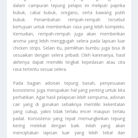
dalam campuran tepung pelapis ini meliputi paprika
bubuk, cabai bubuk, oregano, serta bawang putih
bubuk. Penambahan rempah-rempah tersebut
bertujuan untuk memberikan rasa yang lebih kompleks.
Kemudian, rempah-rempah juga akan memberikan
aroma yang lebih menggugah selera pada lapisan luar
chicken strips. Selain itu, pemilihan bumbu juga bisa di
sesuaikan dengan selera pribadi. Oleh karenanya, hasil
akhirnya dapat memiliki tingkat kepedasan atau cita
rasa tertentu sesuai selera.
Pada bagian adonan tepung basah, penyesuaian
konsistensi juga merupakan hal yang penting untuk kita
perhatikan. Agar hasil pelapisan lebih sempurna, adonan
cair yang di gunakan sebaiknya memiliki kekentalan
yang cukup, yakni tidak terlalu encer maupun terlalu
padat. Konsistensi yang tepat memungkinkan tepung
kering melekat dengan baik. Inilah yang akan
menciptakan lapisan luar yang lebih tebal dan