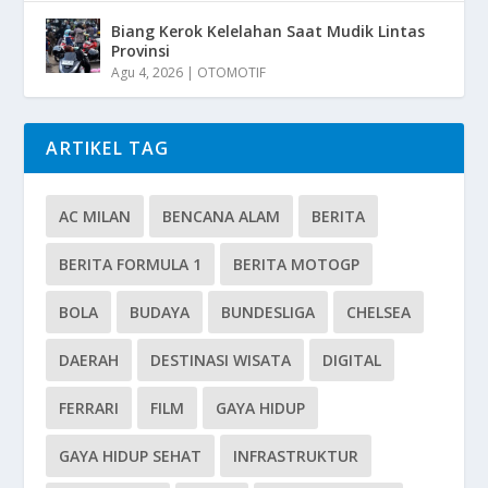
Biang Kerok Kelelahan Saat Mudik Lintas
Provinsi
Agu 4, 2026
|
OTOMOTIF
ARTIKEL TAG
AC MILAN
BENCANA ALAM
BERITA
BERITA FORMULA 1
BERITA MOTOGP
BOLA
BUDAYA
BUNDESLIGA
CHELSEA
DAERAH
DESTINASI WISATA
DIGITAL
FERRARI
FILM
GAYA HIDUP
GAYA HIDUP SEHAT
INFRASTRUKTUR