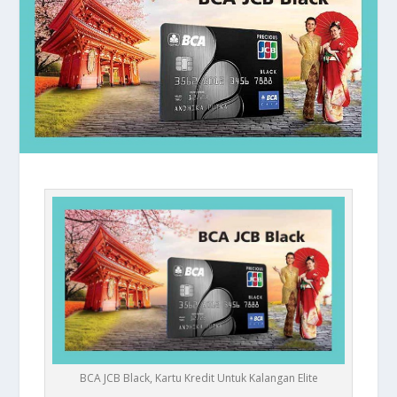
BCA JCB Black, Kartu Kredit Untuk Kalangan Elite