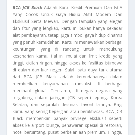
BCA JCB Black
Adalah Kartu Kredit Premium Dari BCA
Yang Cocok Untuk Gaya Hidup Aktif Modern Dan
Eksklusif Serta Mewah. Dengan tampilan yang elegan
dan fitur yang lengkap, kartu ini bukan hanya sekadar
alat pembayaran, tetapi juga simbol gaya hidup dinamis
yang penuh kemudahan. Kartu ini menawarkan berbagai
keuntungan yang di rancang untuk mendukung
keseharian kamu. Hal ini mulai dari limit kredit yang
tinggi, cicilan ringan, hingga akses ke fasilitas istimewa
di dalam dan luar negeri. Salah satu daya tarik utama
dari BCA JCB Black adalah kemudahannya dalam
memberikan kenyamanan transaksi di berbagai
merchant global. Terutama, di negara-negara yang
tergabung dalam jaringan JCB seperti Jepang, Korea
Selatan, dan sejumlah destinasi favorit lainnya. Bagi
kamu yang sering bepergian atau beraktivitas, BCA JCB
Black memberikan banyak privilege eksklusif seperti
akses ke airport lounge, penawaran spesial di restoran,
hotel berbintang, pusat perbelanjaan premium. Hingga,