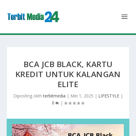
BCA JCB BLACK, KARTU
KREDIT UNTUK KALANGAN
ELITE
Diposting oleh
terbitmedia
|
Mei 1, 2025
|
LIFESTYLE
|
0
|