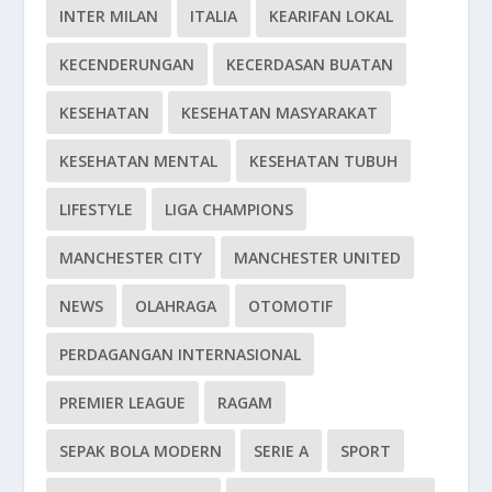
INTER MILAN
ITALIA
KEARIFAN LOKAL
KECENDERUNGAN
KECERDASAN BUATAN
KESEHATAN
KESEHATAN MASYARAKAT
KESEHATAN MENTAL
KESEHATAN TUBUH
LIFESTYLE
LIGA CHAMPIONS
MANCHESTER CITY
MANCHESTER UNITED
NEWS
OLAHRAGA
OTOMOTIF
PERDAGANGAN INTERNASIONAL
PREMIER LEAGUE
RAGAM
SEPAK BOLA MODERN
SERIE A
SPORT