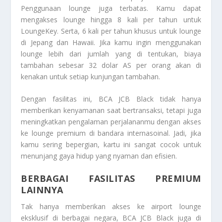
Penggunaan lounge juga terbatas. Kamu dapat
mengakses lounge hingga 8 kali per tahun untuk
LoungeKey. Serta, 6 kali per tahun khusus untuk lounge
di Jepang dan Hawaii. Jika kamu ingin menggunakan
lounge lebih dari jumlah yang di tentukan, biaya
tambahan sebesar 32 dolar AS per orang akan di
kenakan untuk setiap kunjungan tambahan.
Dengan fasilitas ini, BCA JCB Black tidak hanya
memberikan kenyamanan saat bertransaksi, tetapi juga
meningkatkan pengalaman perjalananmu dengan akses
ke lounge premium di bandara internasoinal. Jadi, jika
kamu sering bepergian, kartu ini sangat cocok untuk
menunjang gaya hidup yang nyaman dan efisien.
BERBAGAI FASILITAS PREMIUM
LAINNYA
Tak hanya memberikan akses ke airport lounge
eksklusif di berbagai negara, BCA JCB Black juga di