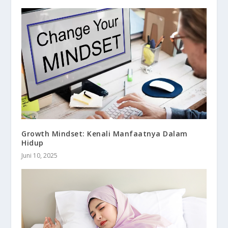
Growth Mindset: Kenali Manfaatnya Dalam
Hidup
Juni 10, 2025