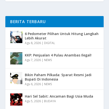
BERITA TERBARU
6 Pedometer Pilihan Untuk Hitung Langkah
Lebih Akurat
Agu 8, 2026
|
DIGITAL
KKP: Penjualan 4 Pulau Anambas Ilegal!
Agu 7, 2026
|
NEWS
Bikin Paham Pilkada: Syarat Resmi Jadi
Bupati Di Indonesia
Agu 6, 2026
|
NEWS
Hari Sel Sabit: Ancaman Bagi Usia Muda
Agu 5, 2026
|
BUDAYA