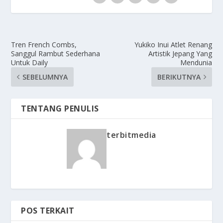
Tren French Combs,
Yukiko Inui Atlet Renang
Sanggul Rambut Sederhana
Artistik Jepang Yang
Untuk Daily
Mendunia
SEBELUMNYA
BERIKUTNYA
TENTANG PENULIS
terbitmedia
POS TERKAIT