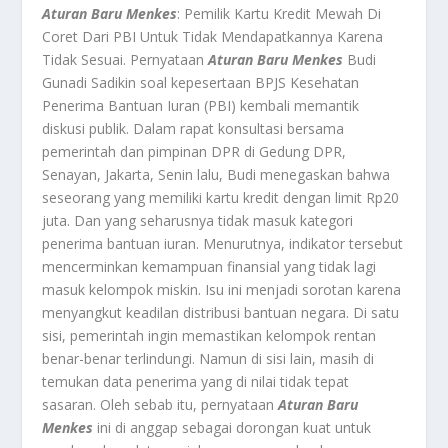
Aturan Baru Menkes
: Pemilik Kartu Kredit Mewah Di
Coret Dari PBI Untuk Tidak Mendapatkannya Karena
Tidak Sesuai.
Pernyataan
Aturan Baru Menkes
Budi
Gunadi Sadikin soal kepesertaan BPJS Kesehatan
Penerima Bantuan Iuran (PBI) kembali memantik
diskusi publik. Dalam rapat konsultasi bersama
pemerintah dan pimpinan DPR di Gedung DPR,
Senayan, Jakarta, Senin lalu, Budi menegaskan bahwa
seseorang yang memiliki kartu kredit dengan limit Rp20
juta. Dan yang seharusnya tidak masuk kategori
penerima bantuan iuran. Menurutnya, indikator tersebut
mencerminkan kemampuan finansial yang tidak lagi
masuk kelompok miskin. Isu ini menjadi sorotan karena
menyangkut keadilan distribusi bantuan negara. Di satu
sisi, pemerintah ingin memastikan kelompok rentan
benar-benar terlindungi. Namun di sisi lain, masih di
temukan data penerima yang di nilai tidak tepat
sasaran. Oleh sebab itu, pernyataan
Aturan Baru
Menkes
ini
di anggap sebagai dorongan kuat untuk