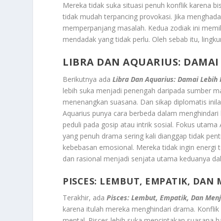
Mereka tidak suka situasi penuh konflik karena
tidak mudah terpancing provokasi. Jika menghad
memperpanjang masalah. Kedua zodiak ini memili
mendadak yang tidak perlu. Oleh sebab itu, lingk
LIBRA DAN AQUARIUS: DAMAI 
Berikutnya ada
Libra Dan Aquarius: Damai Lebih 
lebih suka menjadi penengah daripada sumber ma
menenangkan suasana. Dan sikap diplomatis inila
Aquarius punya cara berbeda dalam menghindari ke
peduli pada gosip atau intrik sosial. Fokus utama 
yang penuh drama sering kali dianggap tidak pe
kebebasan emosional. Mereka tidak ingin energi t
dan rasional menjadi senjata utama keduanya d
PISCES: LEMBUT, EMPATIK, DAN
Terakhir, ada
Pisces: Lembut, Empatik, Dan Menj
karena itulah mereka menghindari drama. Konflik
mental. Pisces lebih suka menciptakan suasana ha