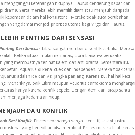
 bisa mengganggu ketenangan hidupnya. Taurus cenderung sabar dan
api drama. Serta mereka lebih memilih diam atau menjauh daripada
ki kesamaan dalam hal konsistensi. Mereka tidak suka perubahan
ungan yang damai menjadi prioritas utama bagi Virgo dan Taurus.
LEBIH PENTING DARI SENSASI
Penting Dari Sensasi
. Libra sangat membenci konflik terbuka. Mereka
salah. Ketika situasi mulai memanas, Libra biasanya berusaha
h yang membuatnya terlihat kalem dan anti drama. Sementara itu,
ribetan. Aquarius di kenal cuek dan independen. Mereka tidak terlal
Aquarius adalah ide dan visi jangka panjang. Karena itu, hal-hal kecil
nting. Menariknya, baik Libra maupun Aquarius sama-sama mengharga
erkuras hanya karena konflik sepele. Dengan demikian, sikap santai
alam menjaga kedamaian hidup.
 MENJAUH DARI KONFLIK
auh Dari Konflik
. Pisces sebenarnya sangat sensitif, tetapi justru
 emosional yang berlebihan bisa membuat Pisces merasa lelah secar
rmonis dan penuh pengertian. Jika terjadi perselisihan, mereka