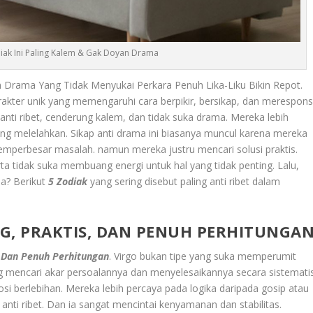
diak Ini Paling Kalem & Gak Doyan Drama
 Drama Yang Tidak Menyukai Perkara Penuh Lika-Liku Bikin Repot.
arakter unik yang memengaruhi cara berpikir, bersikap, dan merespon
 anti ribet, cenderung kalem, dan tidak suka drama. Mereka lebih
ang melelahkan. Sikap anti drama ini biasanya muncul karena mereka
emperbesar masalah. namun mereka justru mencari solusi praktis.
 Serta tidak suka membuang energi untuk hal yang tidak penting. Lalu,
ma? Berikut
5 Zodiak
yang sering disebut paling anti ribet dalam
G, PRAKTIS, DAN PENUH PERHITUNGA
, Dan Penuh Perhitungan
. Virgo bukan tipe yang suka memperumit
g mencari akar persoalannya dan menyelesaikannya secara sistematis
osi berlebihan. Mereka lebih percaya pada logika daripada gosip atau
anti ribet. Dan ia sangat mencintai kenyamanan dan stabilitas.