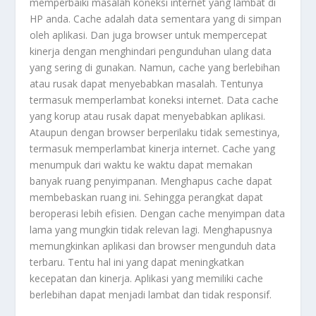
memperbaiki masalah koneksi internet yang lambat di
HP anda. Cache adalah data sementara yang di simpan
oleh aplikasi. Dan juga browser untuk mempercepat
kinerja dengan menghindari pengunduhan ulang data
yang sering di gunakan. Namun, cache yang berlebihan
atau rusak dapat menyebabkan masalah. Tentunya
termasuk memperlambat koneksi internet. Data cache
yang korup atau rusak dapat menyebabkan aplikasi.
Ataupun dengan browser berperilaku tidak semestinya,
termasuk memperlambat kinerja internet. Cache yang
menumpuk dari waktu ke waktu dapat memakan
banyak ruang penyimpanan. Menghapus cache dapat
membebaskan ruang ini. Sehingga perangkat dapat
beroperasi lebih efisien. Dengan cache menyimpan data
lama yang mungkin tidak relevan lagi. Menghapusnya
memungkinkan aplikasi dan browser mengunduh data
terbaru. Tentu hal ini yang dapat meningkatkan
kecepatan dan kinerja. Aplikasi yang memiliki cache
berlebihan dapat menjadi lambat dan tidak responsif.