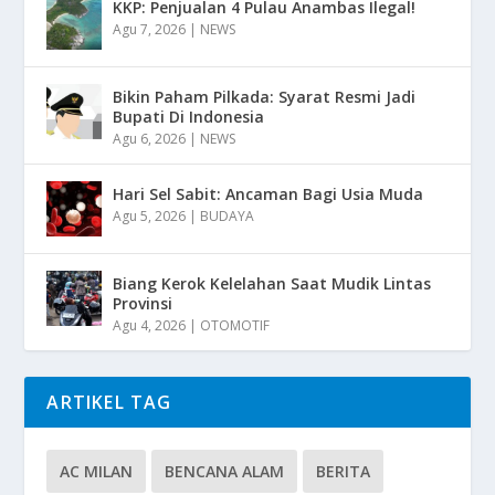
KKP: Penjualan 4 Pulau Anambas Ilegal!
Agu 7, 2026
|
NEWS
Bikin Paham Pilkada: Syarat Resmi Jadi
Bupati Di Indonesia
Agu 6, 2026
|
NEWS
Hari Sel Sabit: Ancaman Bagi Usia Muda
Agu 5, 2026
|
BUDAYA
Biang Kerok Kelelahan Saat Mudik Lintas
Provinsi
Agu 4, 2026
|
OTOMOTIF
ARTIKEL TAG
AC MILAN
BENCANA ALAM
BERITA