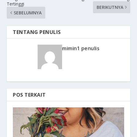
Tertinggi
BERIKUTNYA
SEBELUMNYA
TENTANG PENULIS
mimin1 penulis
POS TERKAIT