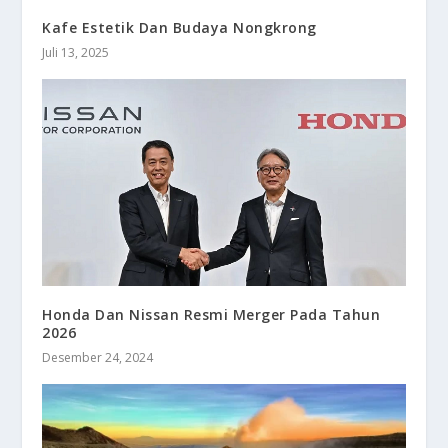
Kafe Estetik Dan Budaya Nongkrong
Juli 13, 2025
Honda Dan Nissan Resmi Merger Pada Tahun
2026
Desember 24, 2024