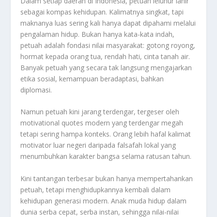
Dalam setiap daerah di Indonesia, petuah leluhur lahir
sebagai kompas kehidupan. Kalimatnya singkat, tapi
maknanya luas sering kali hanya dapat dipahami melalui
pengalaman hidup. Bukan hanya kata-kata indah,
petuah adalah fondasi nilai masyarakat: gotong royong,
hormat kepada orang tua, rendah hati, cinta tanah air.
Banyak petuah yang secara tak langsung mengajarkan
etika sosial, kemampuan beradaptasi, bahkan
diplomasi.
Namun petuah kini jarang terdengar, tergeser oleh
motivational quotes modern yang terdengar megah
tetapi sering hampa konteks. Orang lebih hafal kalimat
motivator luar negeri daripada falsafah lokal yang
menumbuhkan karakter bangsa selama ratusan tahun.
Kini tantangan terbesar bukan hanya mempertahankan
petuah, tetapi menghidupkannya kembali dalam
kehidupan generasi modern. Anak muda hidup dalam
dunia serba cepat, serba instan, sehingga nilai-nilai