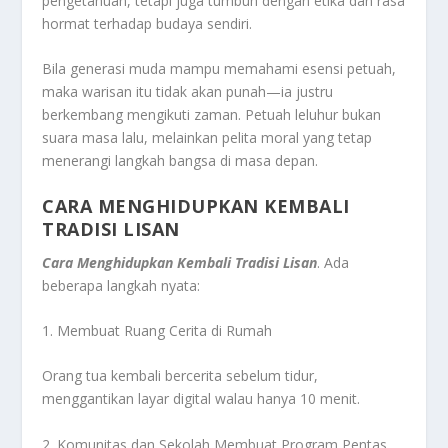
pengetahuan, tetapi juga tumbuh dengan etika dan rasa
hormat terhadap budaya sendiri.
Bila generasi muda mampu memahami esensi petuah,
maka warisan itu tidak akan punah—ia justru
berkembang mengikuti zaman. Petuah leluhur bukan
suara masa lalu, melainkan pelita moral yang tetap
menerangi langkah bangsa di masa depan.
CARA MENGHIDUPKAN KEMBALI
TRADISI LISAN
Cara Menghidupkan Kembali Tradisi Lisan
. Ada
beberapa langkah nyata:
1. Membuat Ruang Cerita di Rumah
Orang tua kembali bercerita sebelum tidur,
menggantikan layar digital walau hanya 10 menit.
2. Komunitas dan Sekolah Membuat Program Pentas