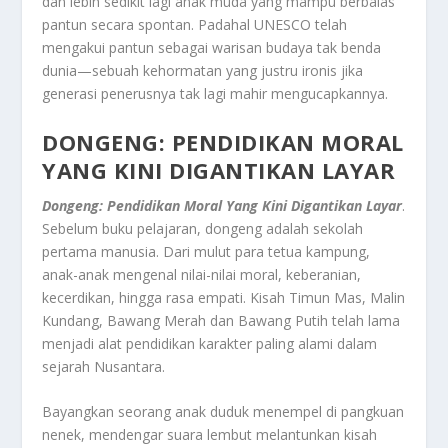
dan lebih sedikit lagi anak muda yang mampu berbalas
pantun secara spontan. Padahal UNESCO telah
mengakui pantun sebagai warisan budaya tak benda
dunia—sebuah kehormatan yang justru ironis jika
generasi penerusnya tak lagi mahir mengucapkannya.
DONGENG: PENDIDIKAN MORAL
YANG KINI DIGANTIKAN LAYAR
Dongeng: Pendidikan Moral Yang Kini Digantikan Layar
.
Sebelum buku pelajaran, dongeng adalah sekolah
pertama manusia. Dari mulut para tetua kampung,
anak-anak mengenal nilai-nilai moral, keberanian,
kecerdikan, hingga rasa empati. Kisah Timun Mas, Malin
Kundang, Bawang Merah dan Bawang Putih telah lama
menjadi alat pendidikan karakter paling alami dalam
sejarah Nusantara.
Bayangkan seorang anak duduk menempel di pangkuan
nenek, mendengar suara lembut melantunkan kisah