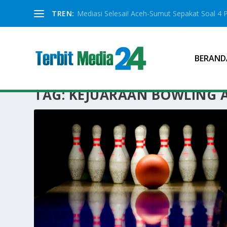
TREN:
Mediasi Selesai! Aceh-Sumut Sepakat Soal 4 
BERAND
TAG:
KEJUARAAN BOWLING A