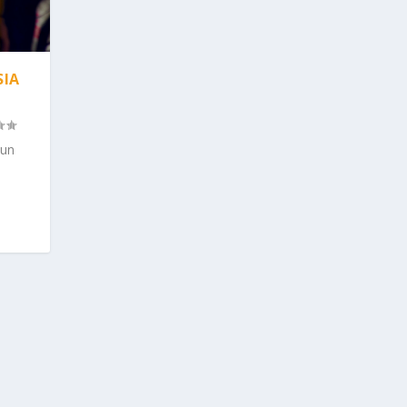
SIA
hun