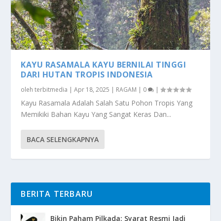
KAYU RASAMALA KAYU BERNILAI TINGGI
DARI HUTAN TROPIS INDONESIA
oleh
terbitmedia
|
Apr 18, 2025
|
RAGAM
|
0
|
Kayu Rasamala Adalah Salah Satu Pohon Tropis Yang
Memikiki Bahan Kayu Yang Sangat Keras Dan...
BACA SELENGKAPNYA
BERITA TERBARU
Bikin Paham Pilkada: Syarat Resmi Jadi