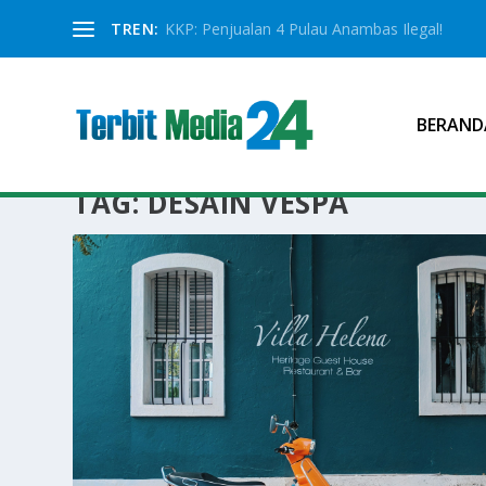
TREN:
KKP: Penjualan 4 Pulau Anambas Ilegal!
BERAND
TAG:
DESAIN VESPA