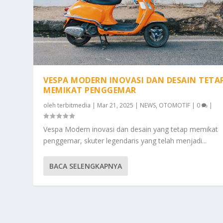
VESPA MODERN INOVASI DAN DESAIN TETA
MEMIKAT PENGGEMAR
oleh
terbitmedia
|
Mar 21, 2025
|
NEWS
,
OTOMOTIF
|
0
|
Vespa Modern inovasi dan desain yang tetap memikat
penggemar, skuter legendaris yang telah menjadi...
BACA SELENGKAPNYA