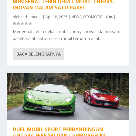
MENGENAL LEBIH DEKAT MOBIL CHERRY:
INOVASI DALAM SATU PAKET
oleh
terbitmedia
|
Apr 18, 2025
|
NEWS
,
OTOMOTIF
|
0
|
Mengenal Lebih dekat mobil cherry: inovasi dalam satu
paket, salah satu merek mobil ternama asal...
BACA SELENGKAPNYA
DUEL MOBIL SPORT PERBANDINGAN
ANTARA FERRARI DAN LAMBORGHINI