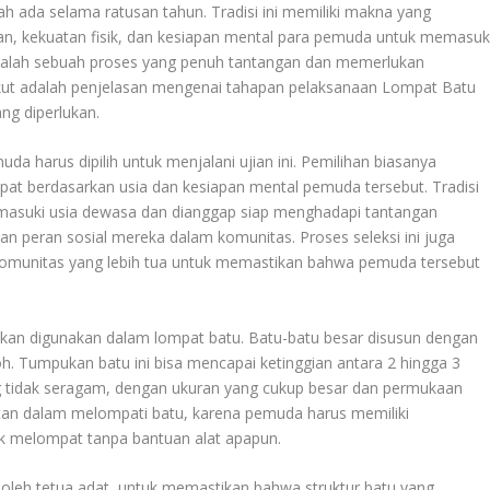
lah ada selama ratusan tahun. Tradisi ini memiliki makna yang
n, kekuatan fisik, dan kesiapan mental para pemuda untuk memasuk
alah sebuah proses yang penuh tantangan dan memerlukan
ikut adalah penjelasan mengenai tahapan pelaksanaan Lompat Batu
ng diperlukan.
 harus dipilih untuk menjalani ujian ini. Pemilihan biasanya
pat berdasarkan usia dan kesiapan mental pemuda tersebut. Tradisi
masuki usia dewasa dan dianggap siap menghadapi tantangan
n peran sosial mereka dalam komunitas. Proses seleksi ini juga
 komunitas yang lebih tua untuk memastikan bahwa pemuda tersebut
kan digunakan dalam lompat batu. Batu-batu besar disusun dengan
h. Tumpukan batu ini bisa mencapai ketinggian antara 2 hingga 3
g tidak seragam, dengan ukuran yang cukup besar dan permukaan
itan dalam melompati batu, karena pemuda harus memiliki
k melompat tanpa bantuan alat apapun.
 oleh tetua adat, untuk memastikan bahwa struktur batu yang