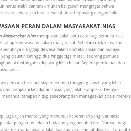
un harus stabil dan tidak mudah bergeser, mengingat bahwa
i risiko cedera jika batu tersebut tidak terpasang dengan baik.
WASAAN PERAN DALAM MASYARAKAT NIAS
m Masyarakat Nias
merupakan salah satu cara bagi pemuda Nias
i tahap kedewasaan dalam masyarakat. Sebelum melaksanakan
epenuhnya dianggap dewasa dalam konteks sosial dan budaya.
yang disusun setinggi dua hingga tiga meter, seorang pemuda
hadapi tantangan hidup yang lebih besar. Seperti pernikahan dan
asyarakat.
ahwa pemuda tersebut siap menerima tanggung jawab yang lebih
s dan menjalani kehidupan sosial yang lebih kompleks. Dengan
alam menandai tahapan hidup seseorang dan menegaskan posisi mereka
api juga ujian mental yang menuntut keberanian yang luar biasa.
npa alat pengaman adalah tindakan yang penuh risiko. Namun, bagi
antangan yang besar adalah kualitas yang sangat dihargai. Lompata