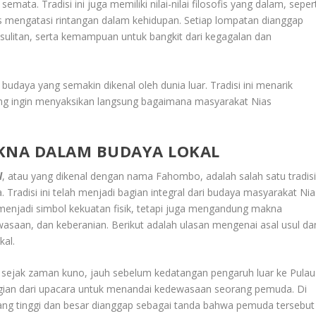
mata. Tradisi ini juga memiliki nilai-nilai filosofis yang dalam, sepert
s mengatasi rintangan dalam kehidupan. Setiap lompatan dianggap
ulitan, serta kemampuan untuk bangkit dari kegagalan dan
budaya yang semakin dikenal oleh dunia luar. Tradisi ini menarik
ang ingin menyaksikan langsung bagaimana masyarakat Nias
AKNA DALAM BUDAYA LOKAL
l
, atau yang dikenal dengan nama Fahombo, adalah salah satu tradis
. Tradisi ini telah menjadi bagian integral dari budaya masyarakat Nia
enjadi simbol kekuatan fisik, tetapi juga mengandung makna
wasaan, dan keberanian. Berikut adalah ulasan mengenai asal usul da
kal.
a sejak zaman kuno, jauh sebelum kedatangan pengaruh luar ke Pulau
gian dari upacara untuk menandai kedewasaan seorang pemuda. Di
ang tinggi dan besar dianggap sebagai tanda bahwa pemuda tersebut