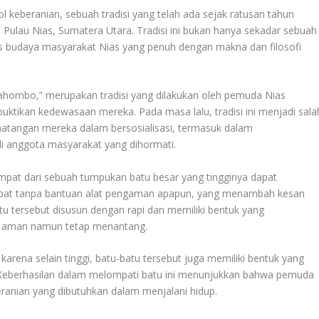
ol keberanian, sebuah tradisi yang telah ada sejak ratusan tahun
 Pulau Nias, Sumatera Utara. Tradisi ini bukan hanya sekadar sebuah
tas budaya masyarakat Nias yang penuh dengan makna dan filosofi
ahombo,” merupakan tradisi yang dilakukan oleh pemuda Nias
uktikan kedewasaan mereka. Pada masa lalu, tradisi ini menjadi sala
atangan mereka dalam bersosialisasi, termasuk dalam
i anggota masyarakat yang dihormati.
at dari sebuah tumpukan batu besar yang tingginya dapat
pat tanpa bantuan alat pengaman apapun, yang menambah kesan
atu tersebut disusun dengan rapi dan memiliki bentuk yang
 aman namun tetap menantang.
karena selain tinggi, batu-batu tersebut juga memiliki bentuk yang
an. Keberhasilan dalam melompati batu ini menunjukkan bahwa pemuda
beranian yang dibutuhkan dalam menjalani hidup.