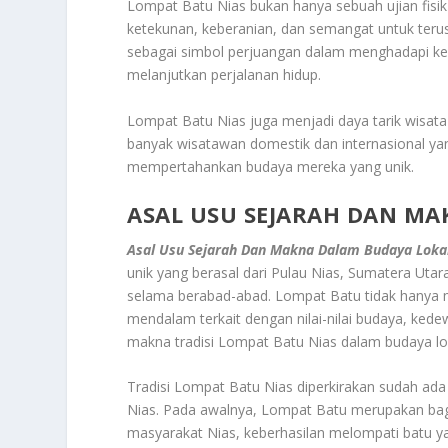
Lompat Batu Nias bukan hanya sebuah ujian fisik se
ketekunan, keberanian, dan semangat untuk teru
sebagai simbol perjuangan dalam menghadapi kes
melanjutkan perjalanan hidup.
Lompat Batu Nias juga menjadi daya tarik wisata 
banyak wisatawan domestik dan internasional y
mempertahankan budaya mereka yang unik.
ASAL USU SEJARAH DAN M
Asal Usu Sejarah Dan Makna Dalam Budaya Loka
unik yang berasal dari Pulau Nias, Sumatera Utara
selama berabad-abad. Lompat Batu tidak hanya m
mendalam terkait dengan nilai-nilai budaya, kede
makna tradisi Lompat Batu Nias dalam budaya lo
Tradisi Lompat Batu Nias diperkirakan sudah ad
Nias. Pada awalnya, Lompat Batu merupakan ba
masyarakat Nias, keberhasilan melompati batu y