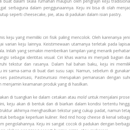
 di buat dalam skala rumahan maupun oleh pengrajin keju tradisional
ngat serbaguna dalam penggunaannya. Keju ini bisa di olah menjad
up seperti cheesecake, pie, atau di padukan dalam isian pastry.
s keju yang memiliki ciri fisik paling mencolok. Oleh karenanya jeni
gai varian keju lainnya. Keistimewaan utamanya terletak pada lapisa
ala. Inilah yang semakin memberikan tampilan yang menarik perhatian
ngsi sebagai identitas visual. Ciri khas warna ini menjadi bagian dar
hi tekstur dan rasanya. Dalam hal bahan baku, keju ini memilik
u ini sama-sama di buat dari susu sapi. Namun, sebelum di gunakan
roses pasteurisasi, Pasteurisasi merupakan pemanasan dengan suh
n menjamin keamanan produk yang di hasilkan.
u akan di tuangkan ke dalam cetakan atau
mold
untuk menjalani prose
, keju akan di bentuk dan di biarkan dalam kondisi tertentu hingg
truktur akhirnya menghasilkan tekstur yang cukup padat, namun teta
k berbagai keperluan kuliner. Red rind hoop cheese di kenal sebaga
lam pengolahannya. Keju ini sangat cocok di padukan dengan berbaga