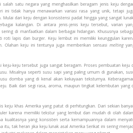
ai salah satu negara yang menghasilkan beragam jenis keju denga
geri ini tidak hanya menawarkan variasi rasa yang unik, tetapi jug
 Mulai dari keju dengan konsistensi padat hingga yang sangat lunak
agai kalangan. Di antara jenis-jenis keju tersebut, varian yan
ng sering di manfaatkan dalam berbagai hidangan. Khususnya sebaga
i roti lapis dan burger. Keju lembut ini memiliki keunggulan karen
. Olahan keju ini tentunya juga memberikan sensasi
melting
yan
keju-keju tersebut juga sangat beragam. Proses pembuatan keju d
usu. Misalnya seperti susu sapi yang paling umum di gunakan, sus
 susu domba yang di kenal akan kekayaan teksturnya. Keberagama
keju. Baik dari segi rasa, aroma, maupun tingkat kelembutan yang d
s keju khas Amerika yang patut di perhitungkan. Dari sekian banya
opuler karena memiliki tekstur yang lembut dan mudah di olah dala
karena kualitasnya yang konsisten serta kemampuannya dalam menyat
itu, tak heran jika keju lunak asal Amerika Serikat ini sering menjad