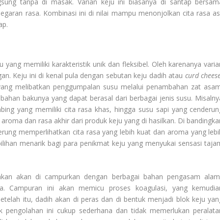
sung tanpa di masak. Varian keju ini biasanya di santap bersam
garan rasa. Kombinasi ini di nilai mampu menonjolkan cita rasa asl
ap.
 yang memiliki karakteristik unik dan fleksibel. Oleh karenanya varia
an. Keju ini di kenal pula dengan sebutan keju dadih atau
curd cheese
 yang melibatkan penggumpalan susu melalui penambahan zat asam
a bahan bakunya yang dapat berasal dari berbagai jenis susu. Misalny
ing yang memiliki cita rasa khas, hingga susu sapi yang cenderun
 aroma dan rasa akhir dari produk keju yang di hasilkan. Di bandingka
erung memperlihatkan cita rasa yang lebih kuat dan aroma yang lebi
ilihan menarik bagi para penikmat keju yang menyukai sensasi taja
akan akan di campurkan dengan berbagai bahan pengasam alami
ka. Campuran ini akan memicu proses koagulasi, yang kemudia
telah itu, dadih akan di peras dan di bentuk menjadi blok keju yan
k pengolahan ini cukup sederhana dan tidak memerlukan peralata