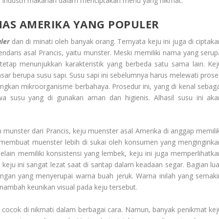
aku industri makanan dalam menciptakan menu yang nikmat.
HAS AMERIKA YANG POPULER
ler
dan di minati oleh banyak orang. Ternyata keju ini juga di ciptaka
endaris asal Prancis, yaitu munster. Meski memiliki nama yang serup
etap menunjukkan karakteristik yang berbeda satu sama lain. Kej
r berupa susu sapi. Susu sapi ini sebelumnya harus melewati prose
gkan mikroorganisme berbahaya. Prosedur ini, yang di kenal sebaga
wa susu yang di gunakan aman dan higienis. Alhasil susu ini aka
 munster dari Prancis, keju muenster asal Amerika di anggap memilik
ang membuat muenster lebih di sukai oleh konsumen yang menginginka
elain memiliki konsistensi yang lembek, keju ini juga memperlihatka
s keju ini sangat lezat saat di santap dalam keadaan segar. Bagian lua
ekuningan yang menyerupai warna buah jeruk. Warna inilah yang semaki
ambah keunikan visual pada keju tersebut.
r cocok di nikmati dalam berbagai cara. Namun, banyak penikmat kej