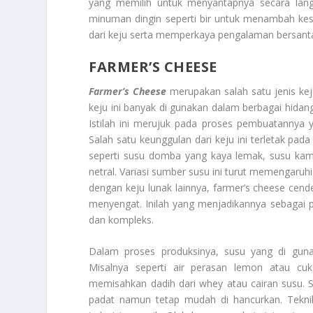
yang memilih untuk menyantapnya secara lang
minuman dingin seperti bir untuk menambah kese
dari keju serta memperkaya pengalaman bersant
FARMER’S CHEESE
Farmer’s Cheese
merupakan salah satu jenis keju
keju ini banyak di gunakan dalam berbagai hidang
Istilah ini merujuk pada proses pembuatannya
Salah satu keunggulan dari keju ini terletak pad
seperti susu domba yang kaya lemak, susu kamb
netral. Variasi sumber susu ini turut memengaruhi
dengan keju lunak lainnya, farmer’s cheese cend
menyengat. Inilah yang menjadikannya sebagai p
dan kompleks.
Dalam proses produksinya, susu yang di gun
Misalnya seperti air perasan lemon atau cu
memisahkan dadih dari whey atau cairan susu. Se
padat namun tetap mudah di hancurkan. Tekni