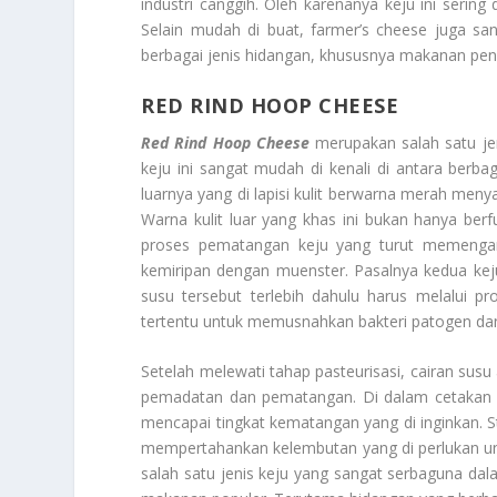
industri canggih. Oleh karenanya keju ini sering
Selain mudah di buat, farmer’s cheese juga sa
berbagai jenis hidangan, khususnya makanan penut
RED RIND HOOP CHEESE
Red Rind Hoop Cheese
merupakan salah satu jeni
keju ini sangat mudah di kenali di antara berba
luarnya yang di lapisi kulit berwarna merah meny
Warna kulit luar yang khas ini bukan hanya berfu
proses pematangan keju yang turut memengaru
kemiripan dengan muenster. Pasalnya kedua kej
susu tersebut terlebih dahulu harus melalui p
tertentu untuk memusnahkan bakteri patogen da
Setelah melewati tahap pasteurisasi, cairan sus
pemadatan dan pematangan. Di dalam cetakan ini
mencapai tingkat kematangan yang di inginkan. S
mempertahankan kelembutan yang di perlukan untu
salah satu jenis keju yang sangat serbaguna da