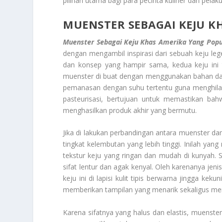
pilihan utama bagi para pecinta kuliner dan pel
MUENSTER SEBAGAI KEJU K
Muenster Sebagai Keju Khas Amerika Yang Popu
dengan mengambil inspirasi dari sebuah keju leg
dan konsep yang hampir sama, kedua keju ini t
muenster di buat dengan menggunakan bahan dasa
pemanasan dengan suhu tertentu guna menghilan
pasteurisasi, bertujuan untuk memastikan bah
menghasilkan produk akhir yang bermutu.
Jika di lakukan perbandingan antara muenster dan
tingkat kelembutan yang lebih tinggi. Inilah y
tekstur keju yang ringan dan mudah di kunyah. S
sifat lentur dan agak kenyal. Oleh karenanya jeni
keju ini di lapisi kulit tipis berwarna jingga k
memberikan tampilan yang menarik sekaligus men
Karena sifatnya yang halus dan elastis, muenste