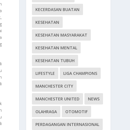
n
KECERDASAN BUATAN
a
,
KESEHATAN
g
i
KESEHATAN MASYARAKAT
a
g
KESEHATAN MENTAL
KESEHATAN TUBUH
i
u
LIFESTYLE
LIGA CHAMPIONS
n
i
MANCHESTER CITY
MANCHESTER UNITED
NEWS
k
m
OLAHRAGA
OTOMOTIF
u
i
PERDAGANGAN INTERNASIONAL