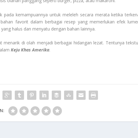
s olahan panggang seperti burger, pizza, atau makaroni.
ak pada kemampuannya untuk meleleh secara merata ketika terken
bahan favorit dalam berbagai resep yang memerlukan efek lumer
eh yang halus dan menyatu dengan bahan lainnya.
 menarik di olah menjadi berbagai hidangan lezat. Tentunya tekstu
 dalam
Keju Khas Amerika
.
N: