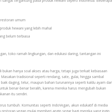
h sangat tergantung pada produk hewani seperti Indonesia. Beberap
i restoran umum
produk hewani yang lebih mahal
yang belum terbiasa
, toko ramah lingkungan, dan edukasi daring, tantangan ini
li bukan hanya soal akses atau harga, tetapi juga terkait kebiasaan
sakan tradisional seperti rendang, sate, gulai, hingga sambal
baik daging, telur, maupun bahan turunannya seperti kaldu ayam da
 untuk benar-benar beralih, karena mereka harus mengubah bukan
anan itu sendiri.
erus tumbuh. Komunitas seperti IndoVegan, akun edukatif di media
 restoran vegan mulai memberi angin segar bagi mereka yang ingin