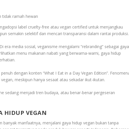
n tidak ramah hewan
gadopsi label cruelty-free atau vegan certified untuk menjangkau
un semakin selektif dan mencari transparansi dalam rantai produksi.
Di era media sosial, veganisme mengalami “rebranding” sebagai gay
rlihatkan menu makanan nabati yang berwarna-warni, gaya hidup
rhatian.
k penuh dengan konten “What I Eat in a Day Vegan Edition”. Fenomen
vegan, meskipun hanya sesaat atau sekadar ikut-ikutan.
me sedang menjadi tren budaya, atau benar-benar pergeseran
A HIDUP VEGAN
un banyak manfaatnya, menjalani gaya hidup vegan bukan tanpa