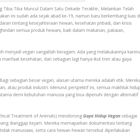
Tiba-Tiba Muncul Dalam Satu Dekade Terakhir, Melainkan Telah
erakan ini sudah ada sejak abad ke-19, namun baru berkembang luas d
aran tentang kesejahteraan hewan, kesehatan pribadi, dan krisis
nghindari semua produk hewani, baik dalam makanan, pakaian,
ih menjadi vegan sangatlah beragam. Ada yang melakukannya karen
a manfaat kesehatan, dan sebagian lagi hanya ikut tren atau gaya
agi sebagian besar vegan, alasan utama mereka adalah etik. Merek
n, atau produk industri. Menurut perspektif ini, semua makhluk hidu
terutama demi kebutuhan manusia yang bisa dipenuhi dengan alternatif
 Ethical Treatment of Animals) mendorong
Gaya Hidup Vegan
sebagai
n yang dianggap kejam. Mereka memaparkan dokumentasi tentang
i tidak manusiawi, serta cara hewan-hewan tersebut diperlakukan