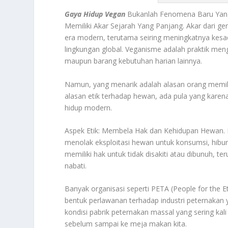
Gaya Hidup Vegan
Bukanlah Fenomena Baru Yang 
Memiliki Akar Sejarah Yang Panjang. Akar dari g
era modern, terutama seiring meningkatnya kesad
lingkungan global. Veganisme adalah praktik me
maupun barang kebutuhan harian lainnya.
Namun, yang menarik adalah alasan orang memil
alasan etik terhadap hewan, ada pula yang karen
hidup modern.
Aspek Etik: Membela Hak dan Kehidupan Hewan. B
menolak eksploitasi hewan untuk konsumsi, hibura
memiliki hak untuk tidak disakiti atau dibunuh, 
nabati.
Banyak organisasi seperti PETA (People for the
bentuk perlawanan terhadap industri peternaka
kondisi pabrik peternakan massal yang sering kal
sebelum sampai ke meja makan kita.