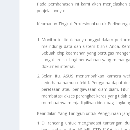
Pada pembahasan ini kami akan menjelaskan 
penjelasannya:
Keamanan Tingkat Profesional untuk Perlindung
Monitor ini tidak hanya unggul dalam perform
melindungi data dan sistem bisnis Anda. Kem
Sebuah chip keamanan yang bertugas mengenkri
sangat krusial bagi perusahaan yang menangan
dokumen internal.
Selain itu, ASUS menambahkan kamera web 
sederhana namun efektif. Pengguna dapat de
peretasan atau pengawasan diam-diam. Fitu
membatasi akses perangkat keras yang tidak d
membuatnya menjadi pilihan ideal bagi lingkung
Keandalan Yang Tangguh untuk Penggunaan Jan
Di rancang untuk menghadapi tantangan duni
berstandar militer AS MIL-STD-810H. Ini bera