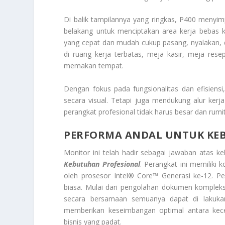
Di balik tampilannya yang ringkas, P400 menyimp
belakang untuk menciptakan area kerja bebas k
yang cepat dan mudah cukup pasang, nyalakan, 
di ruang kerja terbatas, meja kasir, meja res
memakan tempat.
Dengan fokus pada fungsionalitas dan efisiens
secara visual. Tetapi juga mendukung alur kerj
perangkat profesional tidak harus besar dan rum
PERFORMA ANDAL UNTUK KE
Monitor ini telah hadir sebagai jawaban atas 
Kebutuhan Profesional
. Perangkat ini memiliki 
oleh prosesor Intel® Core™ Generasi ke-12. Pe
biasa. Mulai dari pengolahan dokumen kompleks,
secara bersamaan semuanya dapat di lakukan
memberikan keseimbangan optimal antara kecep
bisnis yang padat.