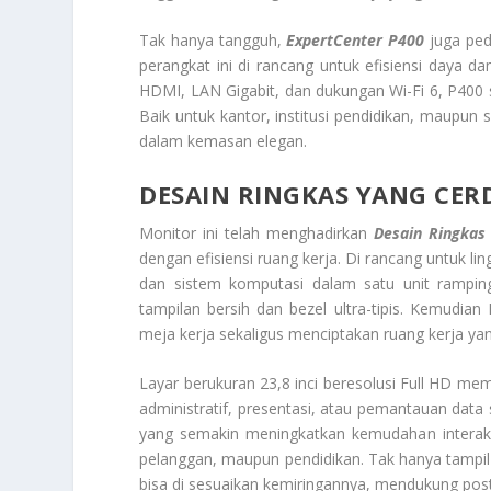
Tak hanya tangguh,
ExpertCenter P400
juga ped
perangkat ini di rancang untuk efisiensi daya da
HDMI, LAN Gigabit, dan dukungan Wi-Fi 6, P400 si
Baik untuk kantor, institusi pendidikan, maupun s
dalam kemasan elegan.
DESAIN RINGKAS YANG CER
Monitor ini telah menghadirkan
Desain Ringkas
dengan efisiensi ruang kerja. Di rancang untuk l
dan sistem komputasi dalam satu unit rampi
tampilan bersih dan bezel ultra-tipis. Kemudi
meja kerja sekaligus menciptakan ruang kerja yang
Layar berukuran 23,8 inci beresolusi Full HD mem
administratif, presentasi, atau pemantauan data
yang semakin meningkatkan kemudahan interaksi 
pelanggan, maupun pendidikan. Tak hanya tampil 
bisa di sesuaikan kemiringannya, mendukung postu