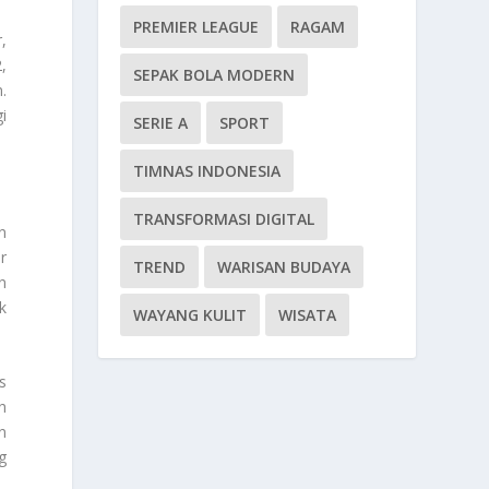
PREMIER LEAGUE
RAGAM
,
,
SEPAK BOLA MODERN
.
i
SERIE A
SPORT
TIMNAS INDONESIA
TRANSFORMASI DIGITAL
n
r
TREND
WARISAN BUDAYA
n
k
WAYANG KULIT
WISATA
s
h
n
g