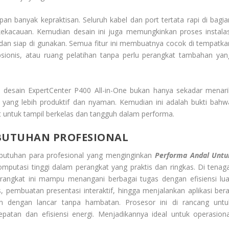
an banyak kepraktisan. Seluruh kabel dan port tertata rapi di bagia
ekacauan. Kemudian desain ini juga memungkinkan proses instalas
dan siap di gunakan. Semua fitur ini membuatnya cocok di tempatka
epsionis, atau ruang pelatihan tanpa perlu perangkat tambahan yan
i, desain ExpertCenter P400 All-in-One bukan hanya sekadar menari
a yang lebih produktif dan nyaman. Kemudian ini adalah bukti bahw
it untuk tampil berkelas dan tangguh dalam performa.
BUTUHAN PROFESIONAL
kebutuhan para profesional yang menginginkan
Performa Andal Untu
komputasi tinggi dalam perangkat yang praktis dan ringkas. Di tenaga
rangkat ini mampu menangani berbagai tugas dengan efisiensi lua
 pembuatan presentasi interaktif, hingga menjalankan aplikasi bera
 dengan lancar tanpa hambatan. Prosesor ini di rancang untu
atan dan efisiensi energi. Menjadikannya ideal untuk operasiona