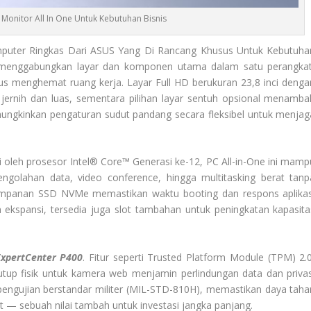
Monitor All In One Untuk Kebutuhan Bisnis
omputer Ringkas Dari ASUS Yang Di Rancang Khusus Untuk Kebutuha
 menggabungkan layar dan komponen utama dalam satu perangkat
us menghemat ruang kerja. Layar Full HD berukuran 23,8 inci denga
 jernih dan luas, sementara pilihan layar sentuh opsional menamba
ngkinkan pengaturan sudut pandang secara fleksibel untuk menjag
i oleh prosesor Intel® Core™ Generasi ke-12, PC All-in-One ini mamp
ngolahan data, video conference, hingga multitasking berat tanp
panan SSD NVMe memastikan waktu booting dan respons aplikas
kspansi, tersedia juga slot tambahan untuk peningkatan kapasita
ExpertCenter P400
. Fitur seperti Trusted Platform Module (TPM) 2.0
tup fisik untuk kamera web menjamin perlindungan data dan privas
i pengujian berstandar militer (MIL-STD-810H), memastikan daya taha
t — sebuah nilai tambah untuk investasi jangka panjang.