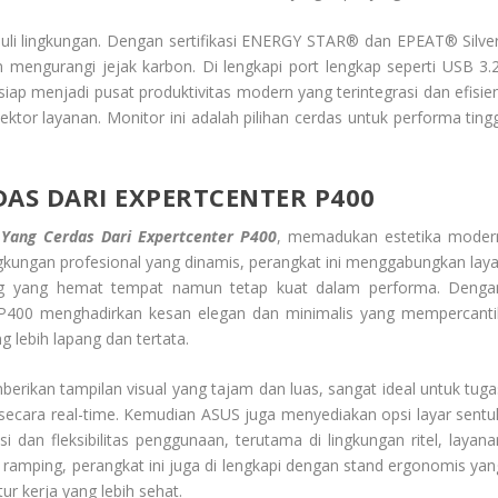
uli lingkungan. Dengan sertifikasi ENERGY STAR® dan EPEAT® Silver
n mengurangi jejak karbon. Di lengkapi port lengkap seperti USB 3.2
ap menjadi pusat produktivitas modern yang terintegrasi dan efisien
ektor layanan. Monitor ini adalah pilihan cerdas untuk performa tingg
DAS DARI EXPERTCENTER P400
 Yang Cerdas Dari Expertcenter P400
, memadukan estetika moder
ingkungan profesional yang dinamis, perangkat ini menggabungkan laya
ng yang hemat tempat namun tetap kuat dalam performa. Denga
an P400 menghadirkan kesan elegan dan minimalis yang mempercanti
 lebih lapang dan tertata.
berikan tampilan visual yang tajam dan luas, sangat ideal untuk tuga
 secara real-time. Kemudian ASUS juga menyediakan opsi layar sentu
dan fleksibilitas penggunaan, terutama di lingkungan ritel, layana
ramping, perangkat ini juga di lengkapi dengan stand ergonomis yan
r kerja yang lebih sehat.