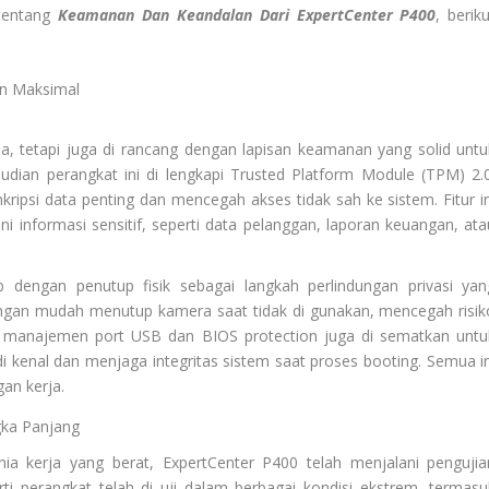
tentang
Keamanan Dan Keandalan Dari ExpertCenter P400
, berik
an Maksimal
a, tetapi juga di rancang dengan lapisan keamanan yang solid untu
udian perangkat ini di lengkapi Trusted Platform Module (TPM) 2.0
psi data penting dan mencegah akses tidak sah ke sistem. Fitur in
i informasi sensitif, seperti data pelanggan, laporan keuangan, ata
dengan penutup fisik sebagai langkah perlindungan privasi yan
ngan mudah menutup kamera saat tidak di gunakan, mencegah risik
r manajemen port USB dan BIOS protection juga di sematkan untu
i kenal dan menjaga integritas sistem saat proses booting. Semua in
an kerja.
gka Panjang
a kerja yang berat, ExpertCenter P400 telah menjalani pengujia
rti perangkat telah di uji dalam berbagai kondisi ekstrem, termasu