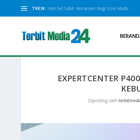
TREN:
Hari Sel Sabit: Ancaman Bagi Usia Muda
BERAND
EXPERTCENTER P40
KEB
Diposting oleh
terbitmedi