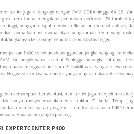
monitor ini juga di lengkapi dengan RAM DDR4 hingga 64 GB. Yan
ng ekstrem tanpa mengalami penurunan performa. Di tambah lag
 tinggi, pengguna dapat membuka file besar, memuat aplikasi, da
mudian perpaduan ini memastikan pengalaman kerja yang mulus
tuk lingkungan kerja yang menuntut produktivitas tinggi.
 menjadikan P400 cocok untuk penggunaan jangka panjang. Kemudia
RAM dan penyimpanan internal. Sehingga perangkat ini dapat teru
pa harus mengganti unit baru. Fleksibilitas ini sangat relevan untu
an. Hingga sektor layanan publik yang mengutamakan efisiensi biay
, dan kemampuan beradaptasi, monitor ini juga menjadi mitra kerj
 tidak hanya menyederhanakan infrastruktur IT Anda. Tetapi jug
eandalan dan kecepatan yang konsisten. Investasi pada P400 berart
s bersama Anda dalam jangka panjang.
I EXPERTCENTER P400