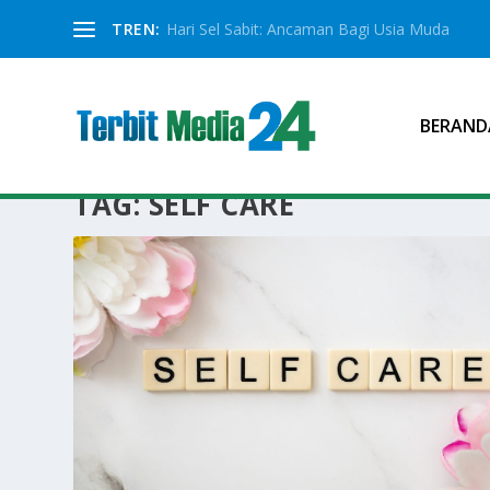
TREN:
Hari Sel Sabit: Ancaman Bagi Usia Muda
BERAND
TAG:
SELF CARE