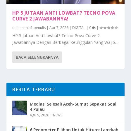
HP 5 JUTAAN ANTI LOWBAT? TECNO POVA
CURVE 2 JAWABANNYA!
oleh
mimin1 penulis
|
Apr 7, 2026
|
DIGITAL
|
0
|
HP 5 Jutaan Anti Lowbat? Tecno Pova Curve 2
Jawabannya Dengan Berbagai Keunggulan Yang Wajib...
BACA SELENGKAPNYA
BERITA TERBARU
Mediasi Selesai! Aceh-Sumut Sepakat Soal
4 Pulau
Agu 9, 2026
|
NEWS
6 Pedometer Pilihan Untuk Hitung Langkah