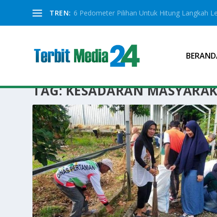
TREN:
6 Pedometer Pilihan Untuk Hitung Langkah Le
BERAND
TAG:
KESADARAN MASYARA