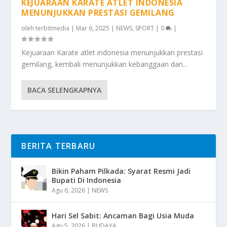
KEJUARAAN KARATE ATLET INDONESIA
MENUNJUKKAN PRESTASI GEMILANG
oleh
terbitmedia
|
Mar 6, 2025
|
NEWS
,
SPORT
|
0
|
Kejuaraan Karate atlet indonesia menunjukkan prestasi
gemilang, kembali menunjukkan kebanggaan dan...
BACA SELENGKAPNYA
BERITA TERBARU
Bikin Paham Pilkada: Syarat Resmi Jadi
Bupati Di Indonesia
Agu 6, 2026
|
NEWS
Hari Sel Sabit: Ancaman Bagi Usia Muda
Agu 5, 2026
|
BUDAYA