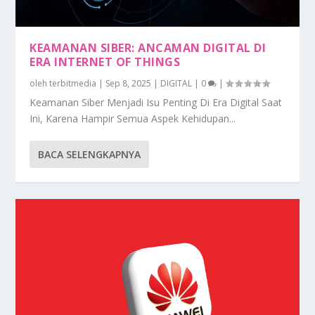
KEAMANAN SIBER: ANCAMAN DIGITAL DI
ERA INTERNET OF THINGS
oleh
terbitmedia
|
Sep 8, 2025
|
DIGITAL
|
0
|
Keamanan Siber Menjadi Isu Penting Di Era Digital Saat
Ini, Karena Hampir Semua Aspek Kehidupan...
BACA SELENGKAPNYA