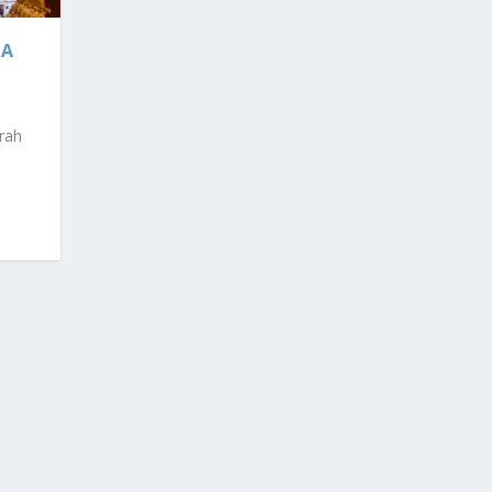
YA
rah