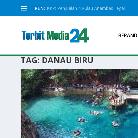
TREN:
KKP: Penjualan 4 Pulau Anambas Ilegal!
BERAND
TAG:
DANAU BIRU